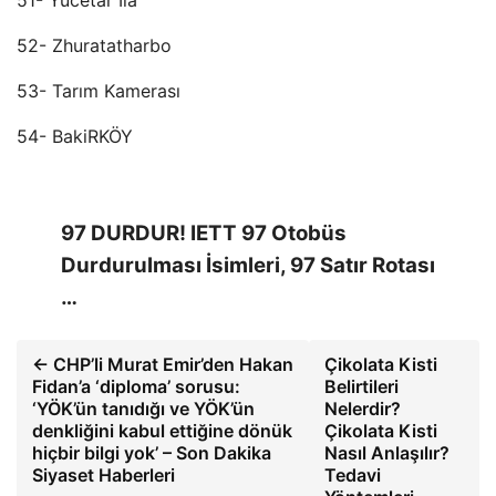
51- Yücetar Ila
52- Zhuratatharbo
53- Tarım Kamerası
54- BakiRKÖY
97 DURDUR! IETT 97 Otobüs
Durdurulması İsimleri, 97 Satır Rotası
…
← CHP’li Murat Emir’den Hakan
Çikolata Kisti
Fidan’a ‘diploma’ sorusu:
Belirtileri
‘YÖK’ün tanıdığı ve YÖK’ün
Nelerdir?
denkliğini kabul ettiğine dönük
Çikolata Kisti
hiçbir bilgi yok’ – Son Dakika
Nasıl Anlaşılır?
Siyaset Haberleri
Tedavi