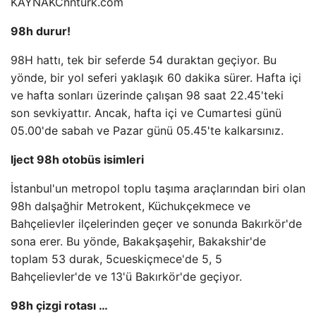
KAYNAK
Cnnturk.com
98h durur!
98H hattı, tek bir seferde 54 duraktan geçiyor. Bu
yönde, bir yol seferi yaklaşık 60 dakika sürer. Hafta içi
ve hafta sonları üzerinde çalışan 98 saat 22.45'teki
son sevkiyattır. Ancak, hafta içi ve Cumartesi günü
05.00'de sabah ve Pazar günü 05.45'te kalkarsınız.
Iject 98h otobüs isimleri
İstanbul'un metropol toplu taşıma araçlarından biri olan
98h dalşağhir Metrokent, Küchukçekmece ve
Bahçelievler ilçelerinden geçer ve sonunda Bakırkör'de
sona erer. Bu yönde, Bakakşaşehir, Bakakshir'de
toplam 53 durak, 5cueskiçmece'de 5, 5
Bahçelievler'de ve 13'ü Bakırkör'de geçiyor.
98h çizgi rotası …