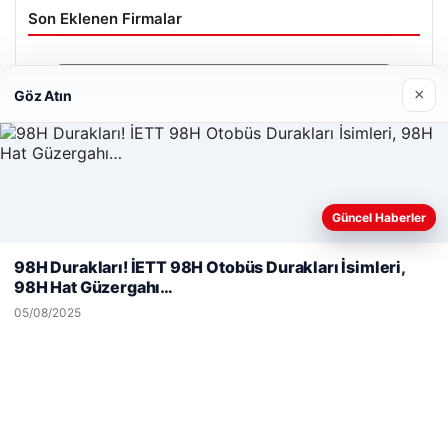
Son Eklenen Firmalar
×
Göz Atın
Güncel Haberler
Web sitemizi nasıl kullandığınızı daha iyi anlayabilmek,
deneyiminizi kişiselleştirmek ve geliştirmek amacıyla çerezler
98H Durakları! İETT 98H Otobüs Durakları İsimleri,
kullanıyoruz.
Çerez Politikamız
98H Hat Güzergahı…
Reddet
Kabul Et
05/08/2025