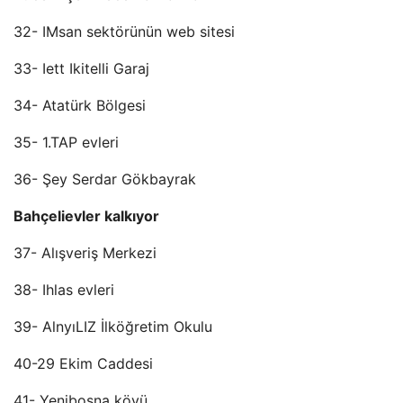
32- IMsan sektörünün web sitesi
33- Iett Ikitelli Garaj
34- Atatürk Bölgesi
35- 1.TAP evleri
36- Şey Serdar Gökbayrak
Bahçelievler kalkıyor
37- Alışveriş Merkezi
38- Ihlas evleri
39- AlnyıLIZ İlköğretim Okulu
40-29 Ekim Caddesi
41- Yenibosna köyü