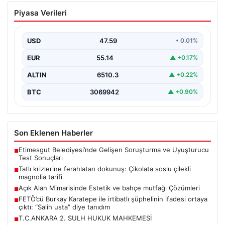
Tatlı krizlerine ferahlatan dokunuş:
Piyasa Verileri
Çikolata soslu çilekli magnolia tarifi
{ “title”: “Tatlı Krizlerine Ferahlatıcı Bir Çözüm: Çikolata
Soslu Çilekli Magnolia Tarifi”, “content”: “…
USD
47.59
• 0.01%
EUR
55.14
▲ +0.17%
ALTIN
6510.3
▲ +0.22%
BTC
3069942
▲ +0.90%
Son Eklenen Haberler
Etimesgut Belediyesi’nde Gelişen Soruşturma ve Uyuşturucu
■
Test Sonuçları
Tatlı krizlerine ferahlatan dokunuş: Çikolata soslu çilekli
■
magnolia tarifi
Açık Alan Mimarisinde Estetik ve bahçe mutfağı Çözümleri
■
FETÖ’cü Burkay Karatepe ile irtibatlı şüphelinin ifadesi ortaya
■
çıktı: “Salih usta” diye tanıdım
T.C.ANKARA 2. SULH HUKUK MAHKEMESİ
■