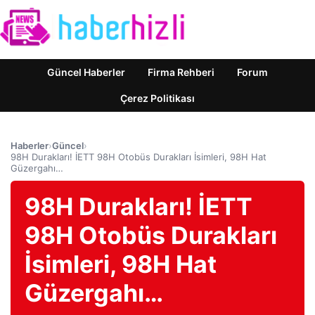
Güncel Haberler
Firma Rehberi
Forum
Çerez Politikası
Haberler
›
Güncel
›
98H Durakları! İETT 98H Otobüs Durakları İsimleri, 98H Hat
Güzergahı…
98H Durakları! İETT
98H Otobüs Durakları
İsimleri, 98H Hat
Güzergahı…