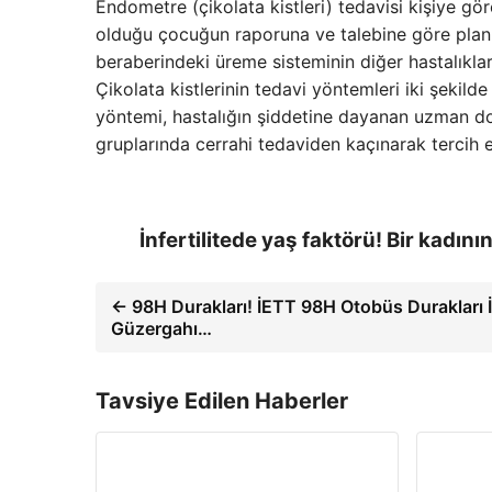
Endometre (çikolata kistleri) tedavisi kişiye gör
olduğu çocuğun raporuna ve talebine göre planlan
beraberindeki üreme sisteminin diğer hastalıkları
Çikolata kistlerinin tedavi yöntemleri iki şekild
yöntemi, hastalığın şiddetine dayanan uzman dok
gruplarında cerrahi tedaviden kaçınarak tercih ed
İnfertilitede yaş faktörü! Bir kadını
← 98H Durakları! İETT 98H Otobüs Durakları İ
Güzergahı…
Tavsiye Edilen Haberler