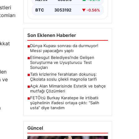
ciddi gelişmeleri gözler önüne
tleri
seriyor. Soruşturma kapsamında,…
BTC
3053192
▼ -0.56%
tomları
Son Eklenen Haberler
ikkat
Dünya Kupası sonrası da durmuyor!
■
Messi yapacağını yaptı
Etimesgut Belediyesi’nde Gelişen
■
Soruşturma ve Uyuşturucu Test
Sonuçları
den
Tatlı krizlerine ferahlatan dokunuş:
■
n ve
Çikolata soslu çilekli magnolia tarifi
Açık Alan Mimarisinde Estetik ve bahçe
■
mutfağı Çözümleri
FETÖ’cü Burkay Karatepe ile irtibatlı
■
şüphelinin ifadesi ortaya çıktı: “Salih
n
usta” diye tanıdım
Güncel