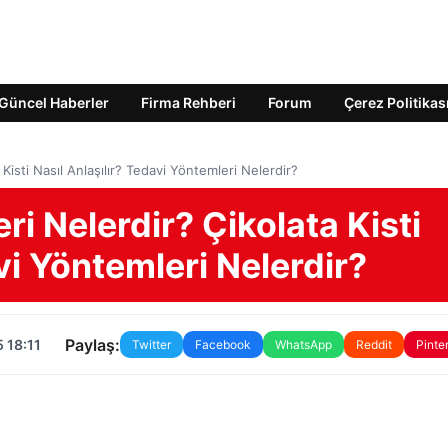
Güncel Haberler
Firma Rehberi
Forum
Çerez Politikas
ta Kisti Nasıl Anlaşılır? Tedavi Yöntemleri Nelerdir?
leri Nelerdir? Çikolata Kisti
vi Yöntemleri Nelerdir?
Paylaş:
 18:11
Twitter
Facebook
WhatsApp
Reddit
Pinte