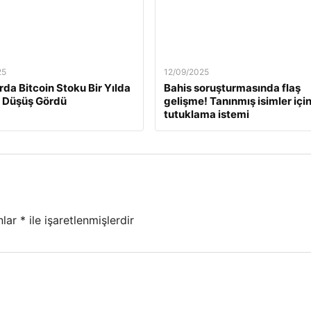
25
12/09/2025
rda Bitcoin Stoku Bir Yılda
Bahis soruşturmasında flaş
 Düşüş Gördü
gelişme! Tanınmış isimler içi
tutuklama istemi
nlar
*
ile işaretlenmişlerdir