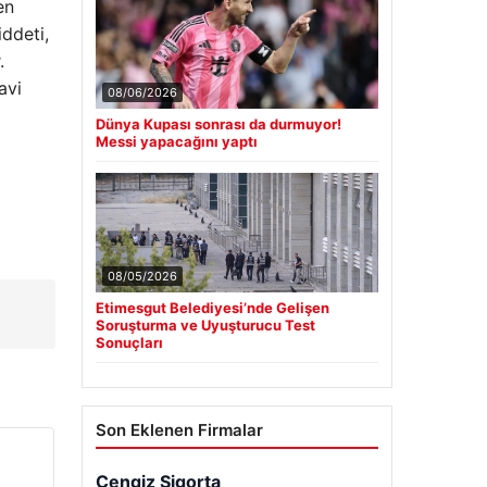
en
iddeti,
.
avi
08/06/2026
Dünya Kupası sonrası da durmuyor!
Messi yapacağını yaptı
08/05/2026
Etimesgut Belediyesi’nde Gelişen
Soruşturma ve Uyuşturucu Test
Sonuçları
Son Eklenen Firmalar
Cengiz Sigorta