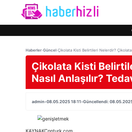
Haberler
›
Güncel
›
Çikolata Kisti Belirtileri Nelerdir? Çikola
Çikolata Kisti Belirti
Nasıl Anlaşılır? Teda
admin
•
08.05.2025 18:11
•
Güncellendi: 08.05.2025
KAYNAK
Cnnturk.com