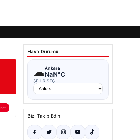
ı
Hava Durumu
☁
Ankara
NaN°C
ŞEHIR SEÇ
rest
Bizi Takip Edin