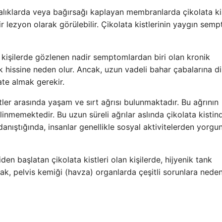
talıklarda veya bağırsağı kaplayan membranlarda çikolata kis
 lezyon olarak görülebilir. Çikolata kistlerinin yaygın semp
 kişilerde gözlenen nadir semptomlardan biri olan kronik
k hissine neden olur. Ancak, uzun vadeli bahar çabalarına d
ate almak gerekir.
ler arasında yaşam ve sırt ağrısı bulunmaktadır. Bu ağrının
ilinmemektedir. Bu uzun süreli ağrılar aslında çikolata kistin
 danıştığında, insanlar genellikle sosyal aktivitelerden yorgu
den başlatan çikolata kistleri olan kişilerde, hijyenik tank
arak, pelvis kemiği (havza) organlarda çeşitli sorunlara nede