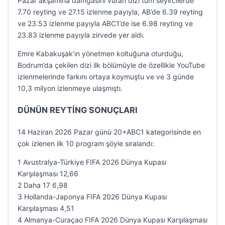
Pazar akşamına damgasını vuran dizi tüm seyircilerde
7.70 reyting ve 27.15 izlenme payıyla, AB’de 6.39 reyting
ve 23.53 izlenme payıyla ABC1’de ise 6.98 reyting ve
23.83 izlenme payıyla zirvede yer aldı.
Emre Kabakuşak’ın yönetmen koltuğuna oturduğu,
Bodrum’da çekilen dizi ilk bölümüyle de özellikle YouTube
izlenmelerinde farkını ortaya koymuştu ve ve 3 günde
10,3 milyon izlenmeye ulaşmıştı.
DÜNÜN REYTİNG SONUÇLARI
14 Haziran 2026 Pazar günü 20+ABC1 kategorisinde en
çok izlenen ilk 10 program şöyle sıralandı:
1 Avustralya-Türkiye FIFA 2026 Dünya Kupası
Karşılaşması 12,66
2 Daha 17 6,98
3 Hollanda-Japonya FIFA 2026 Dünya Kupası
Karşılaşması 4,51
4 Almanya-Curaçao FIFA 2026 Dünya Kupası Karşılaşması