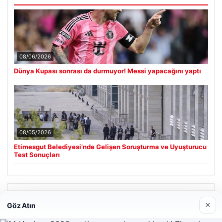
08/06/2026
Dünya Kupası sonrası da durmuyor! Messi yapacağını yaptı
08/05/2026
Etimesgut Belediyesi’nde Gelişen Soruşturma ve Uyuşturucu
Test Sonuçları
Son Eklenen Firmalar
×
Göz Atın