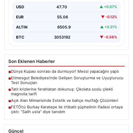
USD
47.70
▲ +0.07%
Son günlerde yayılan haberler, Etimesgut
Belediyesi’nde yaşanan ciddi gelişmeleri gözler önüne
EUR
55.06
▼ -0.12%
seriyor. Soruşturma kapsamında,…
ALTIN
6505.9
▲ +0.21%
BTC
3053192
▼ -0.56%
Son Eklenen Haberler
Dünya Kupası sonrası da durmuyor! Messi yapacağını yaptı
■
Etimesgut Belediyesi’nde Gelişen Soruşturma ve Uyuşturucu
■
Test Sonuçları
Tatlı krizlerine ferahlatan dokunuş: Çikolata soslu çilekli
■
magnolia tarifi
Açık Alan Mimarisinde Estetik ve bahçe mutfağı Çözümleri
■
FETÖ’cü Burkay Karatepe ile irtibatlı şüphelinin ifadesi ortaya
■
çıktı: “Salih usta” diye tanıdım
Güncel