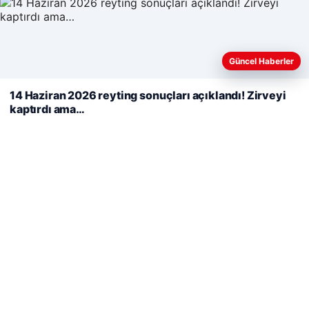
Web sitemizi nasıl kullandığınızı daha iyi anlayabilmek,
Güncel Haberler
deneyiminizi kişiselleştirmek ve geliştirmek amacıyla çerezler
kullanıyoruz.
Çerez Politikamız
14 Haziran 2026 reyting sonuçları açıklandı! Zirveyi
kaptırdı ama…
Reddet
Kabul Et
Hastaş Beton
05/26/2026