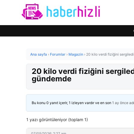
Ana sayfa
›
Forumlar
›
Magazin
›
20 kilo verdi fiziğini sergil
20 kilo verdi fiziğini sergil
gündemde
Bu konu 0 yanıt içerir, 1 izleyen vardır ve en son
1 ay önce
ad
1 yazı görüntüleniyor (toplam 1)
07/05/2026: 2:27 am