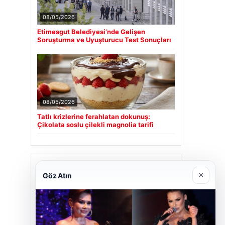
08/05/2026
Etimesgut Belediyesi’nde Gelişen
Soruşturma ve Uyuşturucu Test Sonuçları
08/05/2026
Tatlı krizlerine ferahlatan dokunuş:
Çikolata soslu çilekli magnolia tarifi
Son Eklenen Firmalar
×
Göz Atın
Cengiz Sigorta
06/23/2026