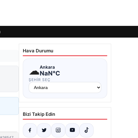
ı
Hava Durumu
☁
Ankara
NaN°C
ŞEHIR SEÇ
Bizi Takip Edin
#26547