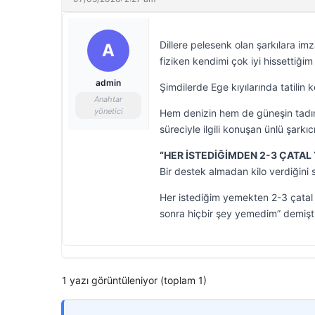
Dillere pelesenk olan şarkılara 
A
fiziken kendimi çok iyi hissettiğ
admin
Şimdilerde Ege kıyılarında tatilin 
Anahtar
yönetici
Hem denizin hem de güneşin tadını
süreciyle ilgili konuşan ünlü şarkıcı
“HER İSTEDİĞİMDEN 2-3 ÇATAL
Bir destek almadan kilo verdiğini
Her istediğim yemekten 2-3 çatal
sonra hiçbir şey yemedim” demişti
1 yazı görüntüleniyor (toplam 1)