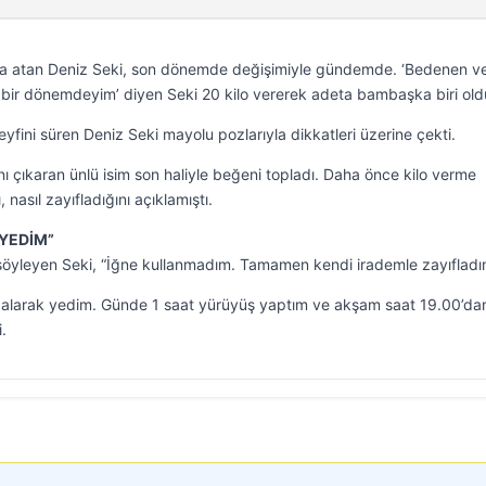
imza atan Deniz Seki, son dönemde değişimiyle gündemde. ‘Bedenen v
im bir dönemdeyim’ diyen Seki 20 kilo vererek adeta bambaşka biri old
keyfini süren Deniz Seki mayolu pozlarıyla dikkatleri üzerine çekti.
 çıkaran ünlü isim son haliyle beğeni topladı. Daha önce kilo verme
, nasıl zayıfladığını açıklamıştı.
 YEDİM”
 söyleyen Seki, “İğne kullanmadım. Tamamen kendi irademle zayıfladı
 alarak yedim. Günde 1 saat yürüyüş yaptım ve akşam saat 19.00’da
.