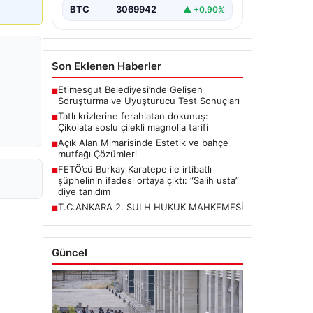
BTC
3069942
▲ +0.90%
Son Eklenen Haberler
Etimesgut Belediyesi’nde Gelişen
■
Soruşturma ve Uyuşturucu Test Sonuçları
Tatlı krizlerine ferahlatan dokunuş:
■
Çikolata soslu çilekli magnolia tarifi
Açık Alan Mimarisinde Estetik ve bahçe
■
mutfağı Çözümleri
FETÖ’cü Burkay Karatepe ile irtibatlı
■
şüphelinin ifadesi ortaya çıktı: “Salih usta”
diye tanıdım
T.C.ANKARA 2. SULH HUKUK MAHKEMESİ
■
Güncel