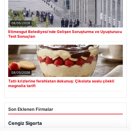
08/05/2026
Etimesgut Belediyesi’nde Gelişen Soruşturma ve Uyuşturucu
Test Sonuçları
08/05/2026
Tatlı krizlerine ferahlatan dokunuş: Çikolata soslu çilekli
magnolia tarifi
Son Eklenen Firmalar