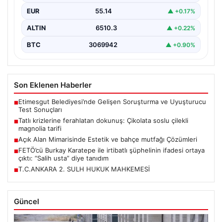
EUR
55.14
▲ +0.17%
ALTIN
6510.3
▲ +0.22%
BTC
3069942
▲ +0.90%
Son Eklenen Haberler
Etimesgut Belediyesi’nde Gelişen Soruşturma ve Uyuşturucu
■
Test Sonuçları
Tatlı krizlerine ferahlatan dokunuş: Çikolata soslu çilekli
■
magnolia tarifi
Açık Alan Mimarisinde Estetik ve bahçe mutfağı Çözümleri
■
FETÖ’cü Burkay Karatepe ile irtibatlı şüphelinin ifadesi ortaya
■
çıktı: “Salih usta” diye tanıdım
T.C.ANKARA 2. SULH HUKUK MAHKEMESİ
■
Güncel