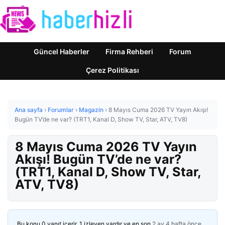
Güncel Haberler
Firma Rehberi
Forum
Çerez Politikası
Ana sayfa
›
Forumlar
›
Magazin
›
8 Mayıs Cuma 2026 TV Yayın Akışı!
Bugün TV’de ne var? (TRT1, Kanal D, Show TV, Star, ATV, TV8)
8 Mayıs Cuma 2026 TV Yayın
Akışı! Bugün TV’de ne var?
(TRT1, Kanal D, Show TV, Star,
ATV, TV8)
Bu konu 0 yanıt içerir, 1 izleyen vardır ve en son
2 ay 4 hafta önce