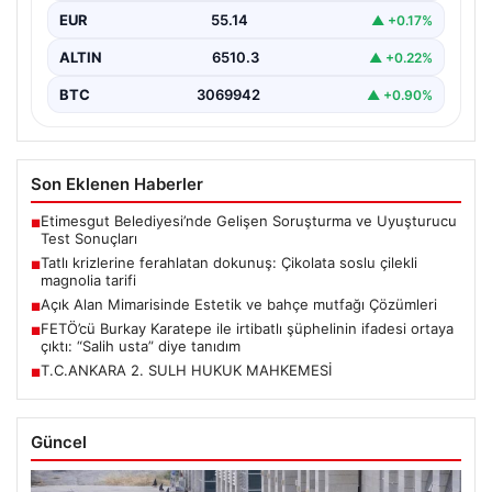
EUR
55.14
▲ +0.17%
ALTIN
6510.3
▲ +0.22%
BTC
3069942
▲ +0.90%
Son Eklenen Haberler
Etimesgut Belediyesi’nde Gelişen Soruşturma ve Uyuşturucu
■
Test Sonuçları
Tatlı krizlerine ferahlatan dokunuş: Çikolata soslu çilekli
■
magnolia tarifi
Açık Alan Mimarisinde Estetik ve bahçe mutfağı Çözümleri
■
FETÖ’cü Burkay Karatepe ile irtibatlı şüphelinin ifadesi ortaya
■
çıktı: “Salih usta” diye tanıdım
T.C.ANKARA 2. SULH HUKUK MAHKEMESİ
■
Güncel