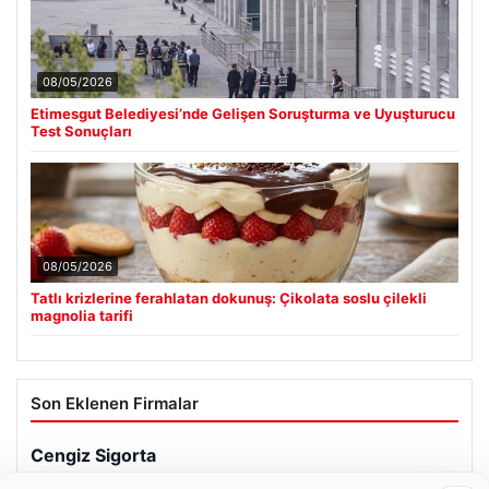
08/05/2026
Etimesgut Belediyesi’nde Gelişen Soruşturma ve Uyuşturucu
Test Sonuçları
08/05/2026
Tatlı krizlerine ferahlatan dokunuş: Çikolata soslu çilekli
magnolia tarifi
Son Eklenen Firmalar
Cengiz Sigorta
06/23/2026