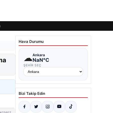
ı
Hava Durumu
☁
Ankara
ma
NaN°C
ŞEHIR SEÇ
Bizi Takip Edin
#23607