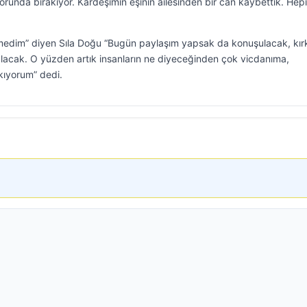
unda bırakıyor. Kardeşimin eşinin ailesinden bir can kaybettik. Hep
tmedim” diyen Sıla Doğu “Bugün paylaşım yapsak da konuşulacak, kır
acak. O yüzden artık insanların ne diyeceğinden çok vicdanıma,
kıyorum” dedi.