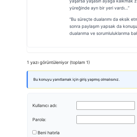
yaşarsa yaşasın ayağa kalkmak zor
yüreğinde ayrı bir yeri vardı…”
“Bu süreçte dualarımı da eksik e
sonra paylaşım yapsak da konuşul
dualarıma ve sorumluluklarıma ba
1 yazı görüntüleniyor (toplam 1)
Bu konuyu yanıtlamak için giriş yapmış olmalısınız.
Kullanıcı adı:
Parola:
Beni hatırla