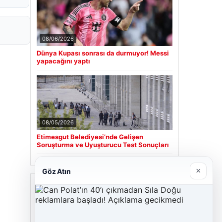
08/06/2026
Dünya Kupası sonrası da durmuyor! Messi
yapacağını yaptı
08/05/2026
Etimesgut Belediyesi’nde Gelişen
Soruşturma ve Uyuşturucu Test Sonuçları
×
Göz Atın
Son Eklenen Firmalar
Cengiz Sigorta
06/23/2026