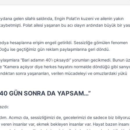
ana gelen silahlı saldırıda, Engin Polat’ın kuzeni ve ailenin yakın
aybetmişti. Polat ailesi yaşanan bu acı olayın ardından büyük bir yas
edya hesaplarına erişim engeli getirildi. Sessizliğe gömülen fenomen
a Doğu ise geçtiğimiz gün reklam paylaşımlarına geri döndü.
ylaşımlara “Bari adamın 40’ı çıksaydı” yorumları gecikmedi. Bunun üz
ve “Kamera açılıyor diye herkes hayatını normalde döndüğü gibi sanıy
andıktan sonra yaşananları, verilen mücadeleyi ve omuzlardaki yükü
 40 GÜN SONRA DA YAPSAM…”
azdı:
m. Acımızı da, sessizliğimizi de, gecelerimizi de sadece biz biliyoru
k veren insanlar var, ekmek bekleyen insanlar var. Hayat bazen insanı