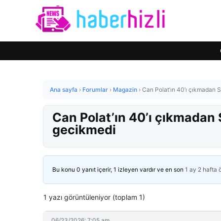
Ana sayfa
›
Forumlar
›
Magazin
›
Can Polat’ın 40’ı çıkmadan 
Can Polat’ın 40’ı çıkmadan 
gecikmedi
Bu konu 0 yanıt içerir, 1 izleyen vardır ve en son
1 ay 2 hafta
1 yazı görüntüleniyor (toplam 1)
06/23/2026: 7:05 am