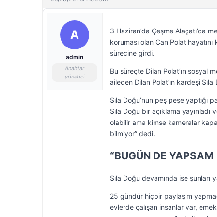
3 Haziran’da Çeşme Alaçatı’da meyd
A
koruması olan Can Polat hayatını k
sürecine girdi.
admin
Anahtar
Bu süreçte Dilan Polat’ın sosyal m
yönetici
aileden Dilan Polat’ın kardeşi Sıl
Sıla Doğu’nun peş peşe yaptığı pa
Sıla Doğu bir açıklama yayınladı 
olabilir ama kimse kameralar kap
bilmiyor” dedi.
“BUGÜN DE YAPSAM
Sıla Doğu devamında ise şunları y
25 gündür hiçbir paylaşım yapmadı
evlerde çalışan insanlar var, eme