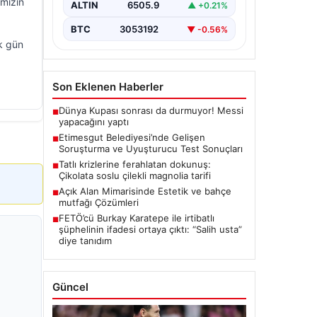
imizin
ALTIN
6505.9
▲ +0.21%
seriyor. Soruşturma kapsamında,…
BTC
3053192
▼ -0.56%
k gün
Son Eklenen Haberler
Dünya Kupası sonrası da durmuyor! Messi
■
yapacağını yaptı
Etimesgut Belediyesi’nde Gelişen
■
Soruşturma ve Uyuşturucu Test Sonuçları
Tatlı krizlerine ferahlatan dokunuş:
■
Çikolata soslu çilekli magnolia tarifi
Açık Alan Mimarisinde Estetik ve bahçe
■
mutfağı Çözümleri
FETÖ’cü Burkay Karatepe ile irtibatlı
■
şüphelinin ifadesi ortaya çıktı: “Salih usta”
diye tanıdım
Güncel