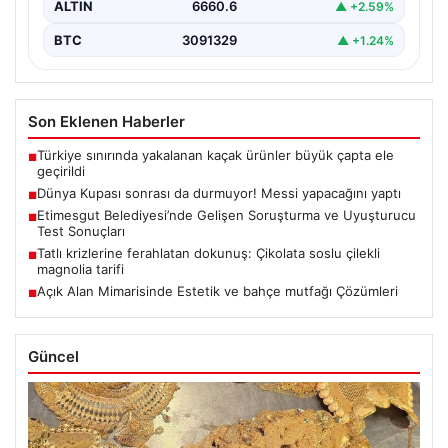
ALTIN
6660.6
▲ +2.59%
BTC
3091329
▲ +1.24%
Son Eklenen Haberler
Türkiye sınırında yakalanan kaçak ürünler büyük çapta ele
■
geçirildi
Dünya Kupası sonrası da durmuyor! Messi yapacağını yaptı
■
Etimesgut Belediyesi’nde Gelişen Soruşturma ve Uyuşturucu
■
Test Sonuçları
Tatlı krizlerine ferahlatan dokunuş: Çikolata soslu çilekli
■
magnolia tarifi
Açık Alan Mimarisinde Estetik ve bahçe mutfağı Çözümleri
■
Güncel