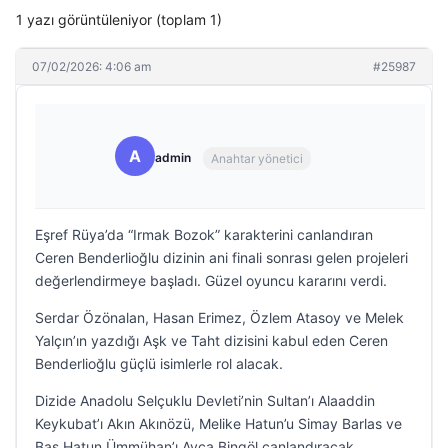
1 yazı görüntüleniyor (toplam 1)
07/02/2026: 4:06 am
#25987
A
admin
Anahtar yönetici
Eşref Rüya’da “Irmak Bozok” karakterini canlandıran
Ceren Benderlioğlu dizinin ani finali sonrası gelen projeleri
değerlendirmeye başladı. Güzel oyuncu kararını verdi.
Serdar Özönalan, Hasan Erimez, Özlem Atasoy ve Melek
Yalçın’ın yazdığı Aşk ve Taht dizisini kabul eden Ceren
Benderlioğlu güçlü isimlerle rol alacak.
Dizide Anadolu Selçuklu Devleti’nin Sultan’ı Alaaddin
Keykubat’ı Akın Akınözü, Melike Hatun’u Simay Barlas ve
Baş Hatun Ümmühan’ı Ayça Bingöl canlandıracak.