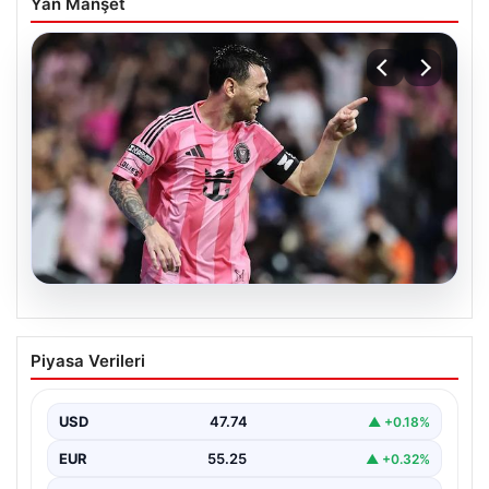
Yan Manşet
06.08.2026
Dünya Kupası sonrası da durmuyor!
Piyasa Verileri
Messi yapacağını yaptı
USD
47.74
▲ +0.18%
EUR
55.25
▲ +0.32%