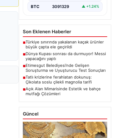
BTC
3091329
▲ +1.24%
Son Eklenen Haberler
Türkiye sınırında yakalanan kaçak ürünler
■
büyük çapta ele geçirildi
Dünya Kupası sonrası da durmuyor! Messi
■
yapacağını yaptı
Etimesgut Belediyesi’nde Gelişen
■
Soruşturma ve Uyuşturucu Test Sonuçları
Tatlı krizlerine ferahlatan dokunuş:
■
Çikolata soslu çilekli magnolia tarifi
Açık Alan Mimarisinde Estetik ve bahçe
■
mutfağı Çözümleri
Güncel