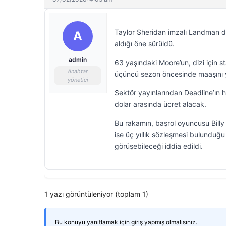
Taylor Sheridan imzalı Landman 
A
aldığı öne sürüldü.
admin
63 yaşındaki Moore’un, dizi için st
Anahtar
üçüncü sezon öncesinde maaşını yen
yönetici
Sektör yayınlarından Deadline’ın 
dolar arasında ücret alacak.
Bu rakamın, başrol oyuncusu Billy 
ise üç yıllık sözleşmesi bulunduğ
görüşebileceği iddia edildi.
1 yazı görüntüleniyor (toplam 1)
Bu konuyu yanıtlamak için giriş yapmış olmalısınız.