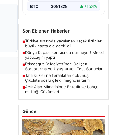
BTC
3091329
▲ +1.24%
Son Eklenen Haberler
Türkiye sınırında yakalanan kaçak ürünler
■
büyük çapta ele geçirildi
Dünya Kupası sonrası da durmuyor! Messi
■
yapacağını yaptı
Etimesgut Belediyesi’nde Gelişen
■
Soruşturma ve Uyuşturucu Test Sonuçları
Tatlı krizlerine ferahlatan dokunuş:
■
Çikolata soslu çilekli magnolia tarifi
Açık Alan Mimarisinde Estetik ve bahçe
■
mutfağı Çözümleri
Güncel