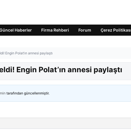
Güncel Haberler
Firma Rehberi
Forum
Çerez Politikas
ldi! Engin Polat’ın annesi paylaştı
eldi! Engin Polat’ın annesi paylaştı
min
tarafından güncellenmiştir.