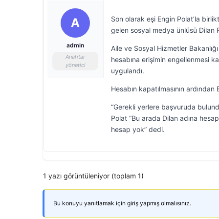
Son olarak eşi Engin Polat’la birl
A
gelen sosyal medya ünlüsü Dilan Po
admin
Aile ve Sosyal Hizmetler Bakanlığ
Anahtar
hesabına erişimin engellenmesi kar
yönetici
uygulandı.
Hesabın kapatılmasının ardından E
“Gerekli yerlere başvuruda bulu
Polat “Bu arada Dilan adına hesapla
hesap yok” dedi.
1 yazı görüntüleniyor (toplam 1)
Bu konuyu yanıtlamak için giriş yapmış olmalısınız.