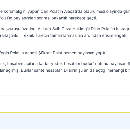
ikte korumalığını yapan Can Polat’ın Alaçatı’da öldürülmesi olayında 
lat’ın paylaşımları sonrası bakanlık harekete geçti.
ı başvurusu üzerine, Ankara Sulh Ceza Hakimliği Dilan Polat’ın Instag
arlaştırıldı. Teknik sürecin tamamlanmasının ardından erişim engeli
ngin Polat’ın annesi Şükran Polat hemen paylaşım yaptı.
nduk, hesabım açılana kadar yedek hesabım budur” notunu paylaşan 
r açılmış. Bunlar sahte hesaplar. Dilan’ın şu an da açtığı herhangi bir