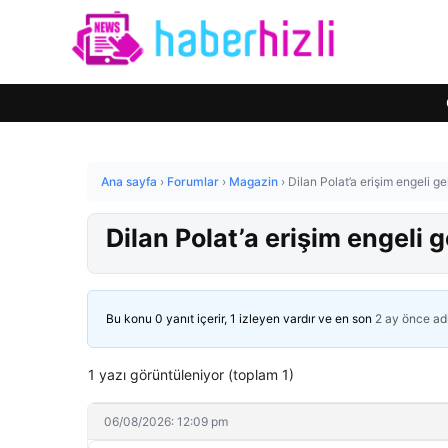
Ana sayfa
›
Forumlar
›
Magazin
›
Dilan Polat’a erişim engeli ge
Dilan Polat’a erişim engeli g
Bu konu 0 yanıt içerir, 1 izleyen vardır ve en son
2 ay önce
ad
1 yazı görüntüleniyor (toplam 1)
06/08/2026: 12:09 pm