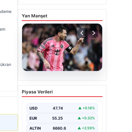
gündeme
Yan Manşet
ram
Şükran
06.08.2026
Dünya Kupası sonrası da
Piyasa Verileri
durmuyor! Messi
yapacağını yaptı
USD
47.74
▲ +0.18%
EUR
55.25
▲ +0.32%
ALTIN
6660.6
▲ +2.59%