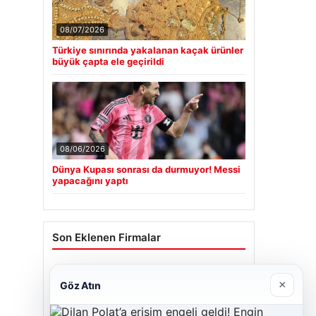
08/07/2026
Türkiye sınırında yakalanan kaçak ürünler
büyük çapta ele geçirildi
08/06/2026
Dünya Kupası sonrası da durmuyor! Messi
yapacağını yaptı
Son Eklenen Firmalar
Cengiz Sigorta
×
Göz Atın
06/23/2026