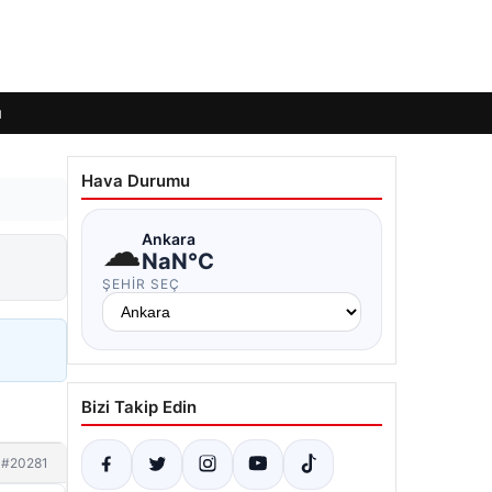
ı
Hava Durumu
☁
Ankara
NaN°C
ŞEHIR SEÇ
Bizi Takip Edin
#20281