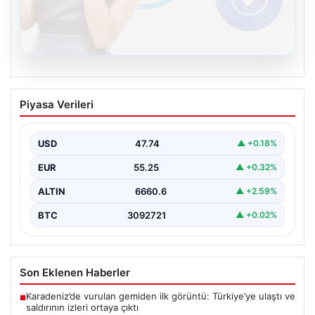
08.08.2026
Kelebek.Org İle Dijital İletişimin Seviyeli
Piyasa Verileri
Adresi Ve Chat Deneyimi
İnternet çağında bireylerin kaliteli bir şekilde irtibat
kurması ciddi bir önem taşımaktadır. Halen birçok…
USD
47.74
▲ +0.18%
EUR
55.25
▲ +0.32%
ALTIN
6660.6
▲ +2.59%
BTC
3092721
▲ +0.02%
Son Eklenen Haberler
Karadeniz’de vurulan gemiden ilk görüntü: Türkiye’ye ulaştı ve
■
saldırının izleri ortaya çıktı