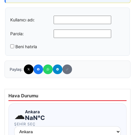
Kullanıcı adı:
Parola:
Beni hatırla
Paylaş:
Hava Durumu
☁
Ankara
NaN°C
ŞEHIR SEÇ