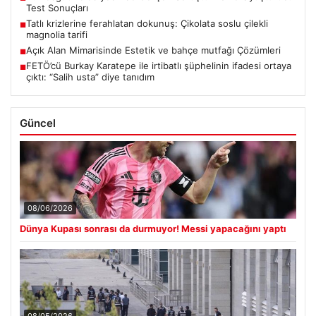
Test Sonuçları
Tatlı krizlerine ferahlatan dokunuş: Çikolata soslu çilekli
■
magnolia tarifi
Açık Alan Mimarisinde Estetik ve bahçe mutfağı Çözümleri
■
FETÖ’cü Burkay Karatepe ile irtibatlı şüphelinin ifadesi ortaya
■
çıktı: “Salih usta” diye tanıdım
Güncel
08/06/2026
Dünya Kupası sonrası da durmuyor! Messi yapacağını yaptı
08/05/2026