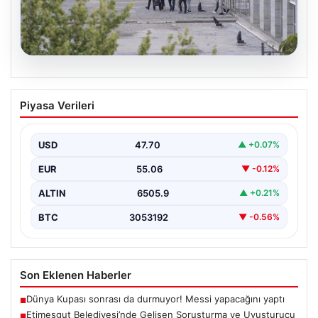
05.08.2026
Etimesgut Belediyesi’nde Gelişen
Piyasa Verileri
Soruşturma ve Uyuşturucu Test
Sonuçları
USD
47.70
▲ +0.07%
Son günlerde yayılan haberler, Etimesgut
Belediyesi’nde yaşanan ciddi gelişmeleri gözler önüne
EUR
55.06
▼ -0.12%
seriyor. Soruşturma kapsamında,…
ALTIN
6505.9
▲ +0.21%
BTC
3053192
▼ -0.56%
Son Eklenen Haberler
Dünya Kupası sonrası da durmuyor! Messi yapacağını yaptı
■
Etimesgut Belediyesi’nde Gelişen Soruşturma ve Uyuşturucu
■