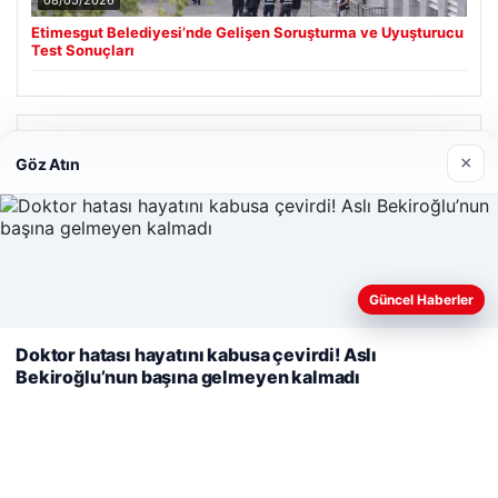
Etimesgut Belediyesi’nde Gelişen Soruşturma ve Uyuşturucu
Test Sonuçları
Son Eklenen Firmalar
×
Göz Atın
Web sitemizi nasıl kullandığınızı daha iyi anlayabilmek,
Güncel Haberler
deneyiminizi kişiselleştirmek ve geliştirmek amacıyla çerezler
kullanıyoruz.
Çerez Politikamız
Doktor hatası hayatını kabusa çevirdi! Aslı
Bekiroğlu’nun başına gelmeyen kalmadı
Reddet
Kabul Et