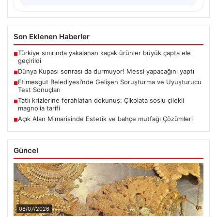
Son Eklenen Haberler
Türkiye sınırında yakalanan kaçak ürünler büyük çapta ele
■
geçirildi
Dünya Kupası sonrası da durmuyor! Messi yapacağını yaptı
■
Etimesgut Belediyesi’nde Gelişen Soruşturma ve Uyuşturucu
■
Test Sonuçları
Tatlı krizlerine ferahlatan dokunuş: Çikolata soslu çilekli
■
magnolia tarifi
Açık Alan Mimarisinde Estetik ve bahçe mutfağı Çözümleri
■
Güncel
08/07/2026