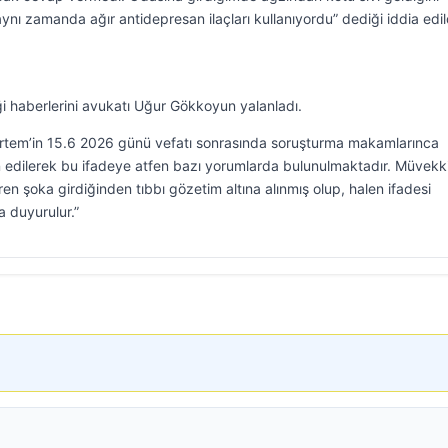
ynı zamanda ağır antidepresan ilaçları kullanıyordu” dediği iddia edil
ği haberlerini avukatı Uğur Gökkoyun yalanladı.
em’in 15.6 2026 günü vefatı sonrasında soruşturma makamlarınca
an edilerek bu ifadeye atfen bazı yorumlarda bulunulmaktadır. Müvekki
ren şoka girdiğinden tıbbı gözetim altına alınmış olup, halen ifadesi
 duyurulur.”