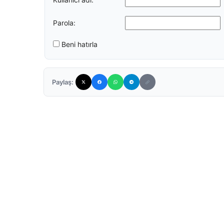
Parola:
Beni hatırla
Paylaş: