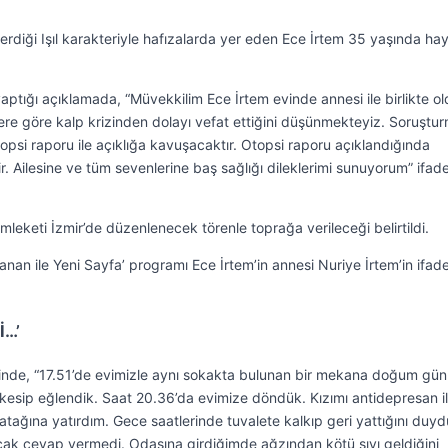
 verdiği Işıl karakteriyle hafızalarda yer eden Ece İrtem 35 yaşında ha
aptığı açıklamada, “Müvekkilim Ece İrtem evinde annesi ile birlikte o
melere göre kalp krizinden dolayı vefat ettiğini düşünmekteyiz. Soruştu
psi raporu ile açıklığa kavuşacaktır. Otopsi raporu açıklandığında
r. Ailesine ve tüm sevenlerine baş sağlığı dileklerimi sunuyorum” ifade
mleketi İzmir’de düzenlenecek törenle toprağa verileceği belirtildi.
n ile Yeni Sayfa’ programı Ece İrtem’in annesi Nuriye İrtem’in ifad
İ…’
sinde, “17.51’de evimizle aynı sokakta bulunan bir mekana doğum gü
 kesip eğlendik. Saat 20.36’da evimize döndük. Kızımı antidepresan il
 yatağına yatırdım. Gece saatlerinde tuvalete kalkıp geri yattığını duy
cak cevap vermedi. Odasına girdiğimde ağzından kötü sıvı geldiğini