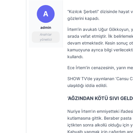
“Kızılcık Şerbeti” dizisinde hayat
A
gözlerini kapadı.
admin
İrtem’in avukatı Uğur Gökkoyun, y
Anahtar
sırada vefat etmiştir. İlk belirle
yönetici
devam etmektedir. Kesin sonuç oto
kamuoyuna ayrıca bilgi verilecekti
kullandı.
Ece İrtem’in cenazesinin, yarın me
SHOW TV’de yayınlanan ‘Cansu Cana
ulaşıldığı iddia edildi.
‘AĞZINDAN KÖTÜ SIVI GELD
Nuriye İrtem’ın emniyetteki ifade
kutlamasına gittik. Beraber pasta
içtikten sonra alkollü olduğu için
Kahvaltı yapmak için çağırdım an