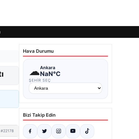
ı
Hava Durumu
☁
Ankara
ı
NaN°C
ŞEHIR SEÇ
Bizi Takip Edin
#22178