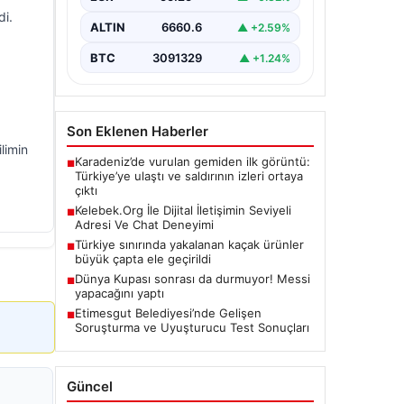
di.
ALTIN
6660.6
▲ +2.59%
BTC
3091329
▲ +1.24%
Son Eklenen Haberler
limin
Karadeniz’de vurulan gemiden ilk görüntü:
■
Türkiye’ye ulaştı ve saldırının izleri ortaya
çıktı
Kelebek.Org İle Dijital İletişimin Seviyeli
■
Adresi Ve Chat Deneyimi
Türkiye sınırında yakalanan kaçak ürünler
■
büyük çapta ele geçirildi
Dünya Kupası sonrası da durmuyor! Messi
■
yapacağını yaptı
Etimesgut Belediyesi’nde Gelişen
■
Soruşturma ve Uyuşturucu Test Sonuçları
Güncel