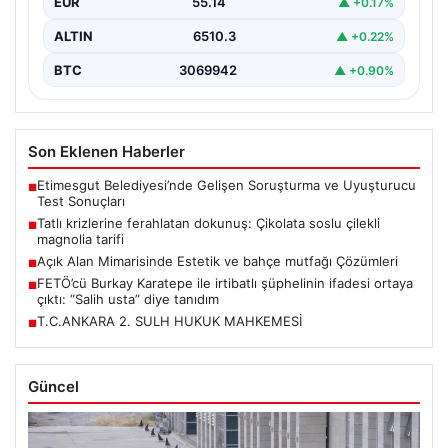
EUR
55.14
▲ +0.17%
ALTIN
6510.3
▲ +0.22%
BTC
3069942
▲ +0.90%
Son Eklenen Haberler
Etimesgut Belediyesi’nde Gelişen Soruşturma ve Uyuşturucu
■
Test Sonuçları
Tatlı krizlerine ferahlatan dokunuş: Çikolata soslu çilekli
■
magnolia tarifi
Açık Alan Mimarisinde Estetik ve bahçe mutfağı Çözümleri
■
FETÖ’cü Burkay Karatepe ile irtibatlı şüphelinin ifadesi ortaya
■
çıktı: “Salih usta” diye tanıdım
T.C.ANKARA 2. SULH HUKUK MAHKEMESİ
■
Güncel