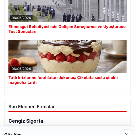
08/05/2026
Etimesgut Belediyesi’nde Gelişen Soruşturma ve Uyuşturucu
Test Sonuçları
08/05/2026
Tatlı krizlerine ferahlatan dokunuş: Çikolata soslu çilekli
magnolia tarifi
Son Eklenen Firmalar
Cengiz Sigorta
06/23/2026
×
Göz Atın