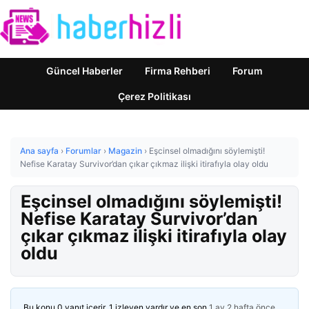
Güncel Haberler
Firma Rehberi
Forum
Çerez Politikası
Ana sayfa
›
Forumlar
›
Magazin
›
Eşcinsel olmadığını söylemişti!
Nefise Karatay Survivor’dan çıkar çıkmaz ilişki itirafıyla olay oldu
Eşcinsel olmadığını söylemişti!
Nefise Karatay Survivor’dan
çıkar çıkmaz ilişki itirafıyla olay
oldu
Bu konu 0 yanıt içerir, 1 izleyen vardır ve en son
1 ay 2 hafta önce