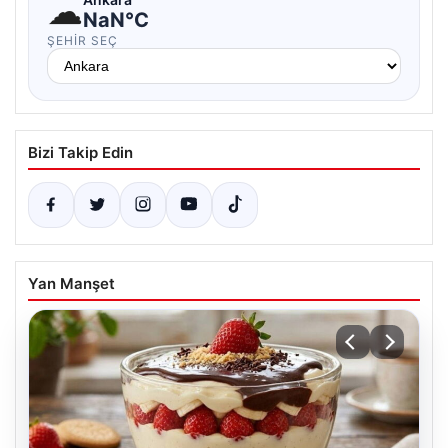
☁
NaN°C
ŞEHIR SEÇ
Bizi Takip Edin
Yan Manşet