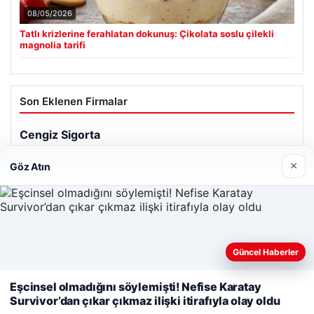
08/05/2026
Tatlı krizlerine ferahlatan dokunuş: Çikolata soslu çilekli
magnolia tarifi
Son Eklenen Firmalar
×
Göz Atın
Web sitemizi nasıl kullandığınızı daha iyi anlayabilmek,
Güncel Haberler
deneyiminizi kişiselleştirmek ve geliştirmek amacıyla çerezler
kullanıyoruz.
Çerez Politikamız
Eşcinsel olmadığını söylemişti! Nefise Karatay
Survivor’dan çıkar çıkmaz ilişki itirafıyla olay oldu
Reddet
Kabul Et