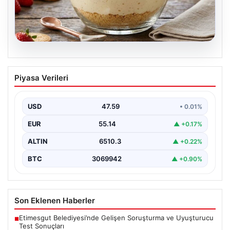
05.08.2026
Tatlı krizlerine ferahlatan dokunuş:
Piyasa Verileri
Çikolata soslu çilekli magnolia tarifi
{ "title": "Tatlı Krizlerine Ferahlatıcı Bir Çözüm: Çikolata
Soslu Çilekli Magnolia Tarifi", "content": "Hayatın…
USD
47.59
• 0.01%
EUR
55.14
▲ +0.17%
ALTIN
6510.3
▲ +0.22%
BTC
3069942
▲ +0.90%
Son Eklenen Haberler
Etimesgut Belediyesi’nde Gelişen Soruşturma ve Uyuşturucu
■
Test Sonuçları