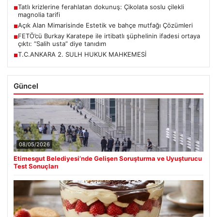
Tatlı krizlerine ferahlatan dokunuş: Çikolata soslu çilekli
■
magnolia tarifi
Açık Alan Mimarisinde Estetik ve bahçe mutfağı Çözümleri
■
FETÖ’cü Burkay Karatepe ile irtibatlı şüphelinin ifadesi ortaya
■
çıktı: “Salih usta” diye tanıdım
T.C.ANKARA 2. SULH HUKUK MAHKEMESİ
■
Güncel
08/05/2026
Etimesgut Belediyesi’nde Gelişen Soruşturma ve Uyuşturucu
Test Sonuçları