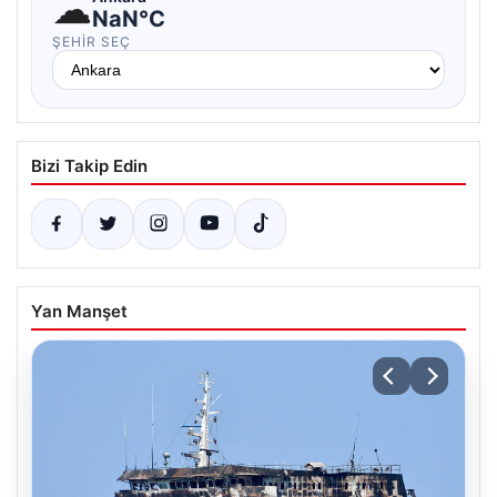
☁
NaN°C
ŞEHIR SEÇ
Bizi Takip Edin
Yan Manşet