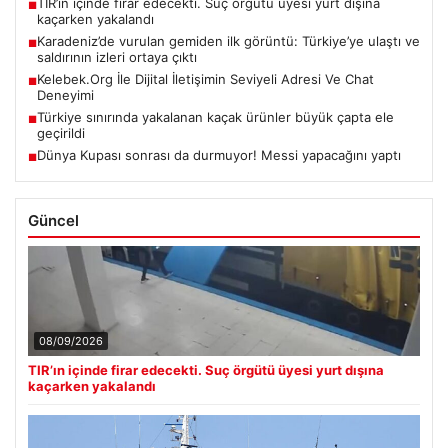
TIR’ın içinde firar edecekti. Suç örgütü üyesi yurt dışına
■
kaçarken yakalandı
Karadeniz’de vurulan gemiden ilk görüntü: Türkiye’ye ulaştı ve
■
saldırının izleri ortaya çıktı
Kelebek.Org İle Dijital İletişimin Seviyeli Adresi Ve Chat
■
Deneyimi
Türkiye sınırında yakalanan kaçak ürünler büyük çapta ele
■
geçirildi
Dünya Kupası sonrası da durmuyor! Messi yapacağını yaptı
■
Güncel
08/09/2026
TIR’ın içinde firar edecekti. Suç örgütü üyesi yurt dışına
kaçarken yakalandı