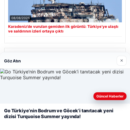
08/08/2026
Karadeniz’de vurulan gemiden ilk görüntü: Türkiye’ye ulaştı
ve saldırının izleri ortaya çıktı
Son Eklenen Firmalar
×
Göz Atın
Cengiz Sigorta
06/23/2026
Web sitemizi nasıl kullandığınızı daha iyi anlayabilmek,
Güncel Haberler
deneyiminizi kişiselleştirmek ve geliştirmek amacıyla çerezler
kullanıyoruz.
Çerez Politikamız
Go Türkiye’nin Bodrum ve Göcek’i tanıtacak yeni
dizisi Turquoise Summer yayında!
Reddet
Kabul Et
© 2026 Haber Hızlı | En Hızlı Haber Bülteni