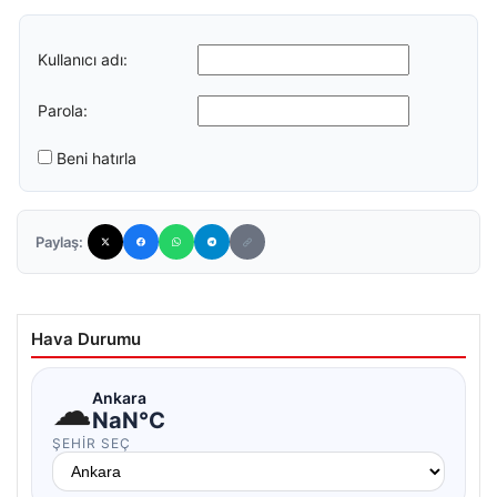
Kullanıcı adı:
Parola:
Beni hatırla
Paylaş:
Hava Durumu
☁
Ankara
NaN°C
ŞEHIR SEÇ