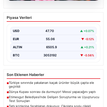
06.08.2026
Dünya Kupası sonrası da durmuyor!
Piyasa Verileri
Messi yapacağını yaptı
USD
47.70
▲ +0.07%
EUR
55.06
▼ -0.12%
ALTIN
6505.9
▲ +0.21%
BTC
3053192
▼ -0.56%
Son Eklenen Haberler
Türkiye sınırında yakalanan kaçak ürünler büyük çapta ele
■
geçirildi
Dünya Kupası sonrası da durmuyor! Messi yapacağını yaptı
■
Etimesgut Belediyesi’nde Gelişen Soruşturma ve Uyuşturucu
■
Test Sonuçları
Tatlı krizlerine ferahlatan dokunuş: Çikolata soslu çilekli
■