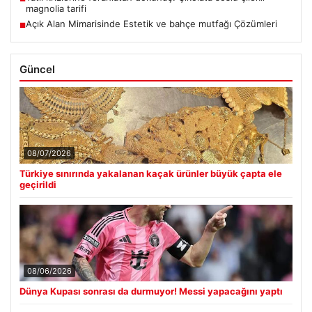
magnolia tarifi
Açık Alan Mimarisinde Estetik ve bahçe mutfağı Çözümleri
■
Güncel
08/07/2026
Türkiye sınırında yakalanan kaçak ürünler büyük çapta ele
geçirildi
08/06/2026
Dünya Kupası sonrası da durmuyor! Messi yapacağını yaptı