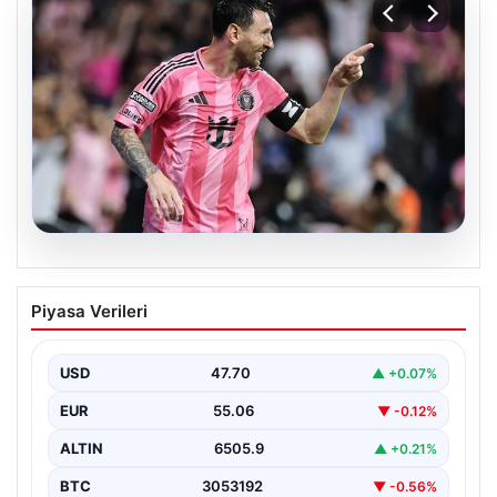
06.08.2026
Dünya Kupası sonrası da durmuyor!
Piyasa Verileri
Messi yapacağını yaptı
USD
47.70
▲ +0.07%
EUR
55.06
▼ -0.12%
ALTIN
6505.9
▲ +0.21%
BTC
3053192
▼ -0.56%