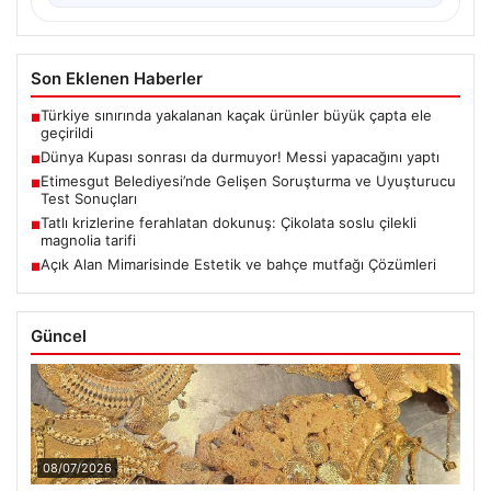
Son Eklenen Haberler
Türkiye sınırında yakalanan kaçak ürünler büyük çapta ele
■
geçirildi
Dünya Kupası sonrası da durmuyor! Messi yapacağını yaptı
■
Etimesgut Belediyesi’nde Gelişen Soruşturma ve Uyuşturucu
■
Test Sonuçları
Tatlı krizlerine ferahlatan dokunuş: Çikolata soslu çilekli
■
magnolia tarifi
Açık Alan Mimarisinde Estetik ve bahçe mutfağı Çözümleri
■
Güncel
08/07/2026