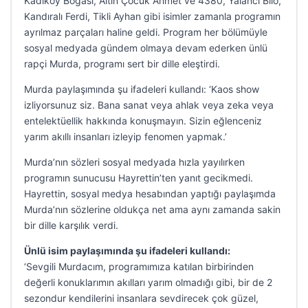
Kadıköy Boğası, Altın Çocuk Ahmet ve 4380, Yalancı Bilo,
Kandıralı Ferdi, Tikli Ayhan gibi isimler zamanla programın
ayrılmaz parçaları haline geldi. Program her bölümüyle
sosyal medyada gündem olmaya devam ederken ünlü
rapçi Murda, programı sert bir dille eleştirdi.
Murda paylaşımında şu ifadeleri kullandı: ‘Kaos show
izliyorsunuz siz. Bana sanat veya ahlak veya zeka veya
entelektüellik hakkında konuşmayın. Sizin eğlenceniz
yarım akıllı insanları izleyip fenomen yapmak.’
Murda’nın sözleri sosyal medyada hızla yayılırken
programın sunucusu Hayrettin’ten yanıt gecikmedi.
Hayrettin, sosyal medya hesabından yaptığı paylaşımda
Murda’nın sözlerine oldukça net ama aynı zamanda sakin
bir dille karşılık verdi.
Ünlü isim paylaşımında şu ifadeleri kullandı:
‘Sevgili Murdacım, programımıza katılan birbirinden
değerli konuklarımın akılları yarım olmadığı gibi, bir de 2
sezondur kendilerini insanlara sevdirecek çok güzel,