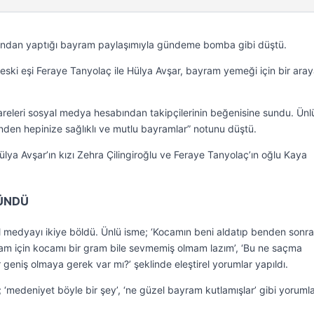
ından yaptığı bayram paylaşımıyla gündeme bomba gibi düştü.
 eski eşi Feraye Tanyolaç ile Hülya Avşar, bayram yemeği için bir ara
eleri sosyal medya hesabından takipçilerinin beğenisine sundu. Ünlü
den hepinize sağlıklı ve mutlu bayramlar” notunu düştü.
ülya Avşar’ın kızı Zehra Çilingiroğlu ve Feraye Tanyolaç’ın oğlu Kaya
LÜNDÜ
l medyayı ikiye böldü. Ünlü isme; ‘Kocamın beni aldatıp benden sonra
mam için kocamı bir gram bile sevmemiş olmam lazım’, ‘Bu ne saçma
r geniş olmaya gerek var mı?’ şeklinde eleştirel yorumlar yapıldı.
e; ‘medeniyet böyle bir şey’, ‘ne güzel bayram kutlamışlar’ gibi yoruml