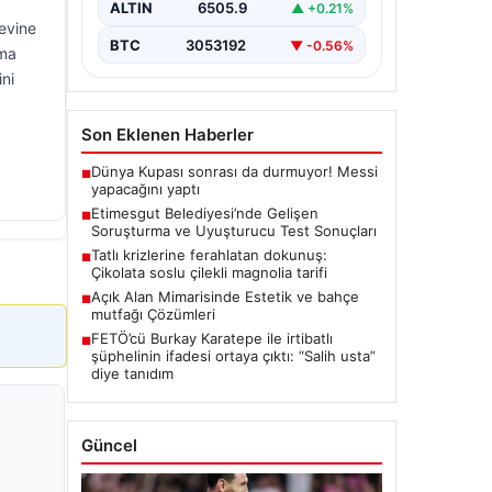
ALTIN
6505.9
▲ +0.21%
seriyor. Soruşturma kapsamında,…
aevine
BTC
3053192
▼ -0.56%
ama
ini
Son Eklenen Haberler
Dünya Kupası sonrası da durmuyor! Messi
■
yapacağını yaptı
Etimesgut Belediyesi’nde Gelişen
■
Soruşturma ve Uyuşturucu Test Sonuçları
Tatlı krizlerine ferahlatan dokunuş:
■
Çikolata soslu çilekli magnolia tarifi
Açık Alan Mimarisinde Estetik ve bahçe
■
mutfağı Çözümleri
FETÖ’cü Burkay Karatepe ile irtibatlı
■
şüphelinin ifadesi ortaya çıktı: “Salih usta”
diye tanıdım
Güncel