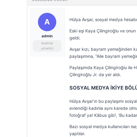
Hülya Avşar, sosyal medya hesab
A
Eski eşi Kaya Çilingiroğlu ve onun
admin
geldi.
Anahtar
yönetici
Avşar kızı, bayram yemeğinden kar
paylaşımına, “Aile bayram yemeğin
Paylaşımda Kaya Çilingiroğlu ile H
Çilingiroğlu Jr. da yer aldı.
SOSYAL MEDYA İKİYE BÖ
Hülya Avşar’ın bu paylaşımı sosya
evlendiği kadınla aynı karede ol
fotoğraf ya! Kâbus gibi’, ‘Bu kada
Bazı sosyal medya kullanıcıları is
yaptılar.