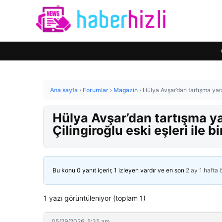
Ana sayfa
›
Forumlar
›
Magazin
›
Hülya Avşar’dan tartışma yara
Hülya Avşar’dan tartışma y
Çilingiroğlu eski eşleri ile b
Bu konu 0 yanıt içerir, 1 izleyen vardır ve en son
2 ay 1 hafta
1 yazı görüntüleniyor (toplam 1)
05/29/2026: 5:35 am