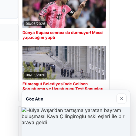
08/06/2026
Dünya Kupası sonrası da durmuyor! Messi
yapacağını yaptı
08/05/2026
Etimesgut Belediyesi’nde Gelişen
Soruşturma ve Uyuşturucu Test Sonuçları
×
Göz Atın
Son Eklenen Firmalar
Cengiz Sigorta
06/23/2026