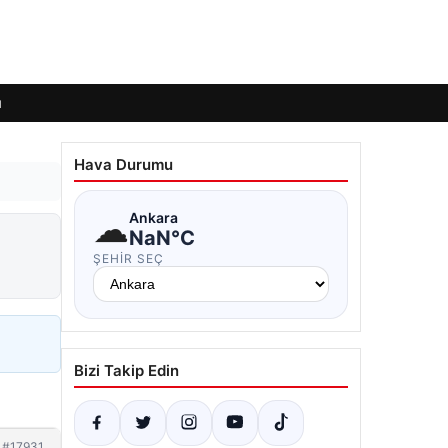
ı
Hava Durumu
☁
Ankara
NaN°C
ŞEHIR SEÇ
Bizi Takip Edin
#17931