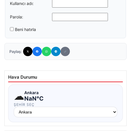
Kullanıcı adı:
Parola:
Beni hatırla
Paylaş:
Hava Durumu
☁
Ankara
NaN°C
ŞEHIR SEÇ