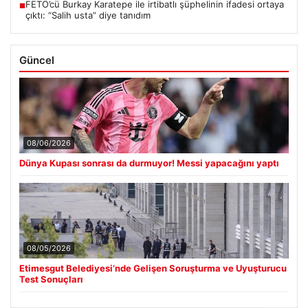
FETÖ’cü Burkay Karatepe ile irtibatlı şüphelinin ifadesi ortaya
■
çıktı: “Salih usta” diye tanıdım
Güncel
08/06/2026
Dünya Kupası sonrası da durmuyor! Messi yapacağını yaptı
08/05/2026
Etimesgut Belediyesi’nde Gelişen Soruşturma ve Uyuşturucu
Test Sonuçları