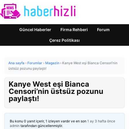
Güncel Haberler
Firma Rehberi
Forum
Çerez Politikası
Ana sayfa
›
Forumlar
›
Magazin
›
Kanye West eşi Bianca Censori’nin
üstsüz pozunu paylaştı!
Kanye West eşi Bianca
Censori’nin üstsüz pozunu
paylaştı!
Bu konu 0 yanıt içerir, 1 izleyen vardır ve en son
1 ay 3 hafta önce
admin
tarafından güncellenmiştir.