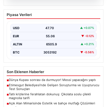
05.08.2026
Etimesgut Belediyesi’nde Gelişen
Piyasa Verileri
Soruşturma ve Uyuşturucu Test
Sonuçları
USD
47.70
▲ +0.07%
Son günlerde yayılan haberler, Etimesgut
Belediyesi’nde yaşanan ciddi gelişmeleri gözler önüne
EUR
55.06
▼ -0.12%
seriyor. Soruşturma kapsamında,…
ALTIN
6505.9
▲ +0.21%
BTC
3053192
▼ -0.56%
Son Eklenen Haberler
Dünya Kupası sonrası da durmuyor! Messi yapacağını yaptı
■
Etimesgut Belediyesi’nde Gelişen Soruşturma ve Uyuşturucu
■
Test Sonuçları
Tatlı krizlerine ferahlatan dokunuş: Çikolata soslu çilekli
■
magnolia tarifi
Açık Alan Mimarisinde Estetik ve bahçe mutfağı Çözümleri
■