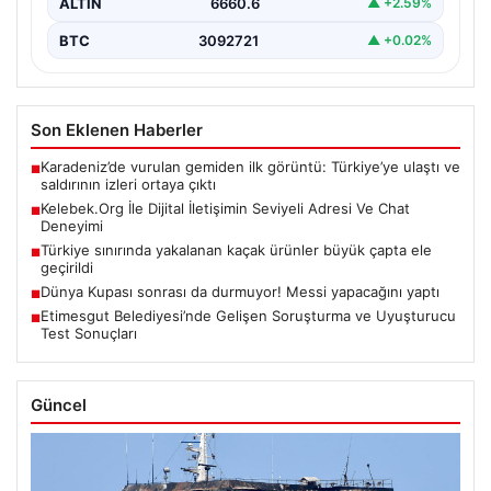
ALTIN
6660.6
▲ +2.59%
BTC
3092721
▲ +0.02%
Son Eklenen Haberler
Karadeniz’de vurulan gemiden ilk görüntü: Türkiye’ye ulaştı ve
■
saldırının izleri ortaya çıktı
Kelebek.Org İle Dijital İletişimin Seviyeli Adresi Ve Chat
■
Deneyimi
Türkiye sınırında yakalanan kaçak ürünler büyük çapta ele
■
geçirildi
Dünya Kupası sonrası da durmuyor! Messi yapacağını yaptı
■
Etimesgut Belediyesi’nde Gelişen Soruşturma ve Uyuşturucu
■
Test Sonuçları
Güncel