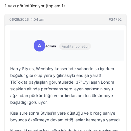
1 yazı görüntüleniyor (toplam 1)
06/29/2026: 4:04 am
#24792
A
admin
Anahtar yönetici
Harry Styles, Wembley konserinde sahnede su içerken
boğulur gibi olup yere yığılmasıyla endişe yarattı.
TikTok’ta paylaşılan görüntülerde, 37°C’yi aşan Londra
sıcakları altında performans sergileyen şarkıcının suyu
ağzından püskürttüğü ve ardından aniden öksürmeye
başladığı görülüyor.
Kısa süre sonra Styles’ın yere düştüğü ve birkaç saniye
boyunca öksürmeye devam ettiği anlar kameraya yansıdı.
Neyse ki sanatçı kısa süre içinde tekrar oturur pozisyona