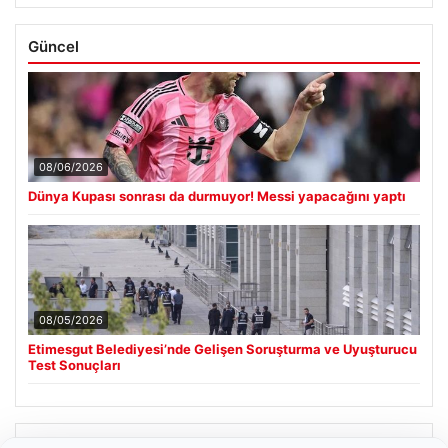
Güncel
08/06/2026
Dünya Kupası sonrası da durmuyor! Messi yapacağını yaptı
08/05/2026
Etimesgut Belediyesi’nde Gelişen Soruşturma ve Uyuşturucu
Test Sonuçları
Son Eklenen Firmalar