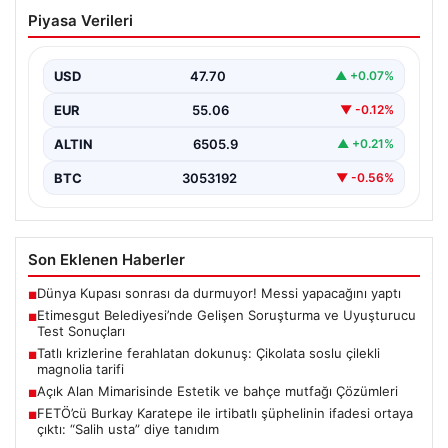
Etimesgut Belediyesi’nde Gelişen
Piyasa Verileri
Soruşturma ve Uyuşturucu Test
Sonuçları
USD
47.70
▲ +0.07%
Son günlerde yayılan haberler, Etimesgut
Belediyesi’nde yaşanan ciddi gelişmeleri gözler önüne
EUR
55.06
▼ -0.12%
seriyor. Soruşturma kapsamında,…
ALTIN
6505.9
▲ +0.21%
BTC
3053192
▼ -0.56%
Son Eklenen Haberler
Dünya Kupası sonrası da durmuyor! Messi yapacağını yaptı
■
Etimesgut Belediyesi’nde Gelişen Soruşturma ve Uyuşturucu
■
Test Sonuçları
Tatlı krizlerine ferahlatan dokunuş: Çikolata soslu çilekli
■
magnolia tarifi
Açık Alan Mimarisinde Estetik ve bahçe mutfağı Çözümleri
■
FETÖ’cü Burkay Karatepe ile irtibatlı şüphelinin ifadesi ortaya
■
çıktı: “Salih usta” diye tanıdım