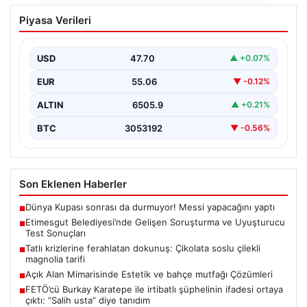
Etimesgut Belediyesi’nde Gelişen
Piyasa Verileri
Soruşturma ve Uyuşturucu Test
Sonuçları
USD
47.70
▲ +0.07%
Son günlerde yayılan haberler, Etimesgut
Belediyesi’nde yaşanan ciddi gelişmeleri gözler önüne
EUR
55.06
▼ -0.12%
seriyor. Soruşturma kapsamında,…
ALTIN
6505.9
▲ +0.21%
BTC
3053192
▼ -0.56%
Son Eklenen Haberler
Dünya Kupası sonrası da durmuyor! Messi yapacağını yaptı
■
Etimesgut Belediyesi’nde Gelişen Soruşturma ve Uyuşturucu
■
Test Sonuçları
Tatlı krizlerine ferahlatan dokunuş: Çikolata soslu çilekli
■
magnolia tarifi
Açık Alan Mimarisinde Estetik ve bahçe mutfağı Çözümleri
■
FETÖ’cü Burkay Karatepe ile irtibatlı şüphelinin ifadesi ortaya
■
çıktı: “Salih usta” diye tanıdım