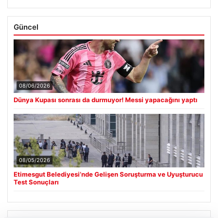
Güncel
08/06/2026
Dünya Kupası sonrası da durmuyor! Messi yapacağını yaptı
08/05/2026
Etimesgut Belediyesi’nde Gelişen Soruşturma ve Uyuşturucu
Test Sonuçları