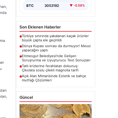
BTC
3053192
▼ -0.56%
han,
ında
Son Eklenen Haberler
Türkiye sınırında yakalanan kaçak ürünler
■
büyük çapta ele geçirildi
şma
Dünya Kupası sonrası da durmuyor! Messi
■
yapacağını yaptı
Etimesgut Belediyesi’nde Gelişen
■
Soruşturma ve Uyuşturucu Test Sonuçları
her
Tatlı krizlerine ferahlatan dokunuş:
■
u
Çikolata soslu çilekli magnolia tarifi
Açık Alan Mimarisinde Estetik ve bahçe
■
mutfağı Çözümleri
adan
plan,
Güncel