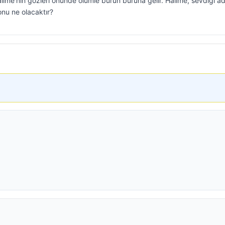
ime’nin gözleri önünde ölümle burun buruna gelir. Halime, sevdiği a
onu ne olacaktır?