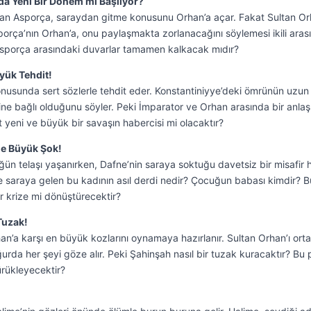
da Yeni Bir Dönem mi Başlıyor?
ından Asporça, saraydan gitme konusunu Orhan’a açar. Fakat Sultan Or
porça’nın Orhan’a, onu paylaşmakta zorlanacağını söylemesi ikili aras
e Asporça arasındaki duvarlar tamamen kalkacak mıdır?
yük Tehdit!
onusunda sert sözlerle tehdit eder. Konstantiniyye’deki ömrünün uzun
sine bağlı olduğunu söyler. Peki İmparator ve Orhan arasında bir anla
 yeni ve büyük bir savaşın habercisi mi olacaktır?
e Büyük Şok!
n telaşı yaşanırken, Dafne’nin saraya soktuğu davetsiz bir misafir 
te saraya gelen bu kadının asıl derdi nedir? Çocuğun babası kimdir? B
r krize mi dönüştürecektir?
Tuzak!
n’a karşı en büyük kozlarını oynamaya hazırlanır. Sultan Orhan’ı ort
rda her şeyi göze alır. Peki Şahinşah nasıl bir tuzak kuracaktır? Bu 
ürükleyecektir?