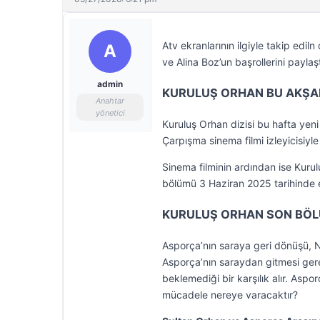
Atv ekranlarının ilgiyle takip edil
A
ve Alina Boz’un başrollerini paylaş
admin
KURULUŞ ORHAN BU AKŞAM
Anahtar
yönetici
Kuruluş Orhan dizisi bu hafta ye
Çarpışma sinema filmi izleyicisiyl
Sinema filminin ardından ise Kurul
bölümü 3 Haziran 2025 tarihinde e
KURULUŞ ORHAN SON BÖL
Asporça’nın saraya geri dönüşü, Nil
Asporça’nın saraydan gitmesi gere
beklemediği bir karşılık alır. Aspo
mücadele nereye varacaktır?