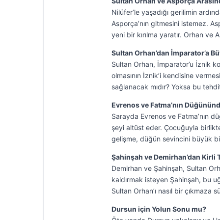
Sultan Orhan ve Asporça Arasın
Nilüfer’le yaşadığı gerilimin ard
Asporça’nın gitmesini istemez. As
yeni bir kırılma yaratır. Orhan v
Sultan Orhan’dan İmparator’a Bü
Sultan Orhan, İmparator’u İznik k
olmasının İznik’i kendisine verme
sağlanacak mıdır? Yoksa bu tehdit
Evrenos ve Fatma’nın Düğününd
Sarayda Evrenos ve Fatma’nın düğü
şeyi altüst eder. Çocuğuyla birlik
gelişme, düğün sevincini büyük bi
Şahinşah ve Demirhan’dan Kirli 
Demirhan ve Şahinşah, Sultan Orha
kaldırmak isteyen Şahinşah, bu uğu
Sultan Orhan’ı nasıl bir çıkmaza s
Dursun için Yolun Sonu mu?