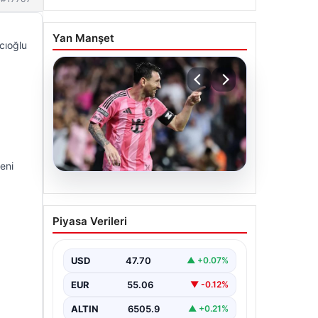
Yan Manşet
ıcıoğlu
eni
06.08.2026
Dünya Kupası sonrası da
Piyasa Verileri
durmuyor! Messi
yapacağını yaptı
USD
47.70
▲ +0.07%
EUR
55.06
▼ -0.12%
ALTIN
6505.9
▲ +0.21%