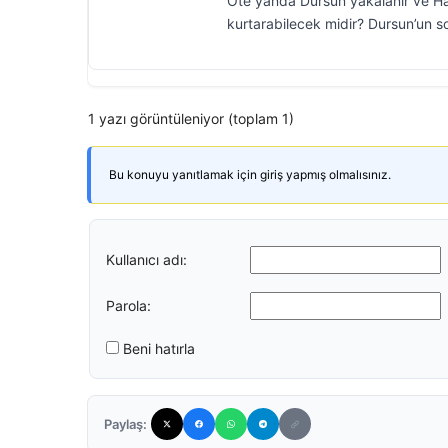
Öte yanda Dursun yakalanır ve Hal
kurtarabilecek midir? Dursun’un s
1 yazı görüntüleniyor (toplam 1)
Bu konuyu yanıtlamak için giriş yapmış olmalısınız.
Kullanıcı adı:
Parola:
Beni hatırla
Paylaş: