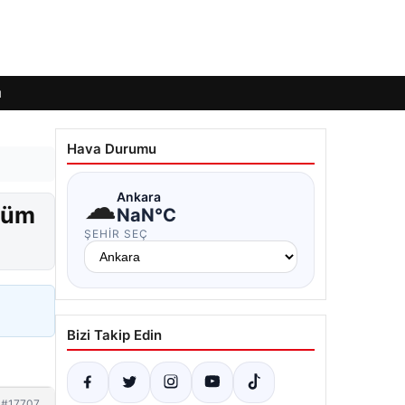
ı
Hava Durumu
☁
Ankara
lüm
NaN°C
ŞEHIR SEÇ
Bizi Takip Edin
#17707