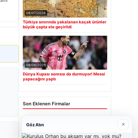
damı
08/07/2026
Türkiye sınırında yakalanan kaçak ürünler
büyük çapta ele geçirildi
08/06/2026
Dünya Kupası sonrası da durmuyor! Messi
yapacağını yaptı
Son Eklenen Firmalar
Cengiz Sigorta
×
Göz Atın
06/23/2026