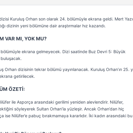
n dizisi Kuruluş Orhan son olarak 24. bölümüyle ekrana geldi. Mert Yaz
tığı dizinin yeni bölümüne dair araştırmalar hız kazandı.
 VAR MI, YOK MU?
ni bölümüyle ekrana gelmeyecek. Dizi saatinde Buz Devri 5: Büyük
e buluşacak.
uş Orhan dizisinin tekrar bölümü yayınlanacak. Kuruluş Orhan’ın 25. y
krana getirilecek.
ÜM ÖZETİ:
üfer ile Asporça arasındaki gerilimi yeniden alevlendirir. Nilüfer,
ktiğini söyleyerek Sultan Orhan’la yüzleşir. Ancak Orhan’dan hiç
rça ise Nilüfer’e pabuç bırakmamaya kararlıdır. İki kadın arasındaki bu