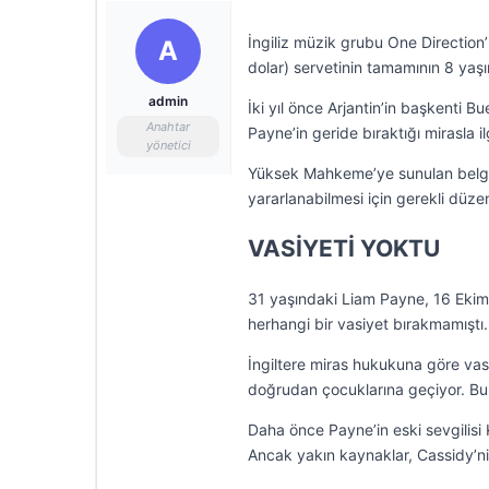
İngiliz müzik grubu One Direction’
A
dolar) servetinin tamamının 8 yaşı
admin
İki yıl önce Arjantin’in başkenti 
Anahtar
Payne’in geride bıraktığı mirasla i
yönetici
Yüksek Mahkeme’ye sunulan belge
yararlanabilmesi için gerekli düzen
VASİYETİ YOKTU
31 yaşındaki Liam Payne, 16 Ekim 
herhangi bir vasiyet bırakmamıştı.
İngiltere miras hukukuna göre vas
doğrudan çocuklarına geçiyor. Bu n
Daha önce Payne’in eski sevgilisi
Ancak yakın kaynaklar, Cassidy’ni