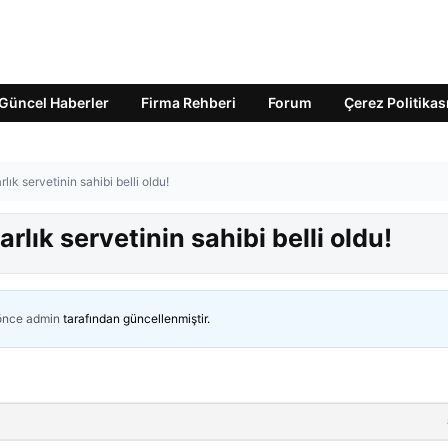
Güncel Haberler
Firma Rehberi
Forum
Çerez Politikas
ık servetinin sahibi belli oldu!
rlık servetinin sahibi belli oldu!
 önce
admin
tarafından güncellenmiştir.