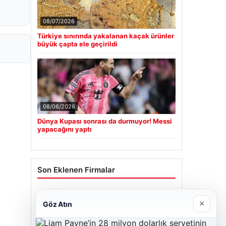
08/07/2026
Türkiye sınırında yakalanan kaçak ürünler
büyük çapta ele geçirildi
08/06/2026
Dünya Kupası sonrası da durmuyor! Messi
yapacağını yaptı
Son Eklenen Firmalar
Cengiz Sigorta
×
Göz Atın
06/23/2026