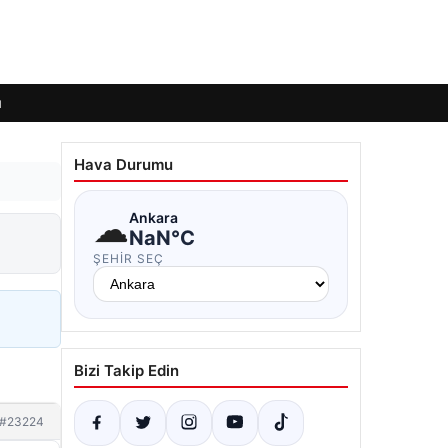
ı
Hava Durumu
☁
Ankara
NaN°C
ŞEHIR SEÇ
Bizi Takip Edin
#23224