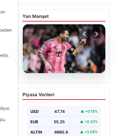
yon
Yan Manşet
aybeden
weedy.
06.08.2026
Dünya Kupası sonrası da
Piyasa Verileri
durmuyor! Messi
yapacağını yaptı
liyor.
USD
47.74
▲ +0.18%
ştu.
EUR
55.25
▲ +0.32%
ALTIN
6660.6
▲ +2.59%