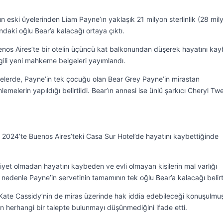
ın eski üyelerinden Liam Payne’ın yaklaşık 21 milyon sterlinlik (28 mil
ndaki oğlu Bear’a kalacağı ortaya çıktı.
Buenos Aires’te bir otelin üçüncü kat balkonundan düşerek hayatını k
lgili yeni mahkeme belgeleri yayımlandı.
lerde, Payne’in tek çocuğu olan Bear Grey Payne’in mirastan
lemelerin yapıldığı belirtildi. Bear’ın annesi ise ünlü şarkıcı Cheryl T
2024’te Buenos Aires’teki Casa Sur Hotel’de hayatını kaybettiğinde
iyet olmadan hayatını kaybeden ve evli olmayan kişilerin mal varlığı
edenle Payne’in servetinin tamamının tek oğlu Bear’a kalacağı belirti
 Kate Cassidy’nin de miras üzerinde hak iddia edebileceği konuşulmu
n herhangi bir talepte bulunmayı düşünmediğini ifade etti.