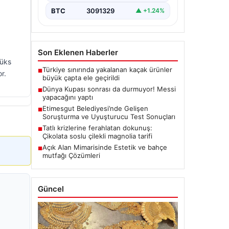
BTC
3091329
▲ +1.24%
Son Eklenen Haberler
lüks
Türkiye sınırında yakalanan kaçak ürünler
■
r.
büyük çapta ele geçirildi
Dünya Kupası sonrası da durmuyor! Messi
■
yapacağını yaptı
Etimesgut Belediyesi’nde Gelişen
■
Soruşturma ve Uyuşturucu Test Sonuçları
Tatlı krizlerine ferahlatan dokunuş:
■
Çikolata soslu çilekli magnolia tarifi
Açık Alan Mimarisinde Estetik ve bahçe
■
mutfağı Çözümleri
Güncel