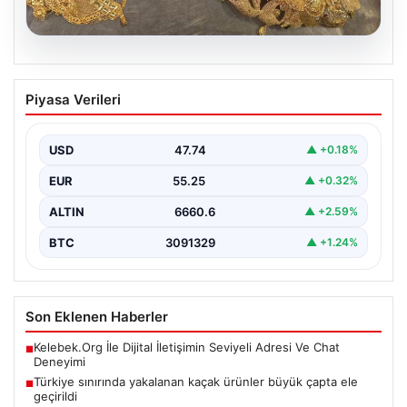
07.08.2026
Türkiye sınırında yakalanan kaçak
Piyasa Verileri
ürünler büyük çapta ele geçirildi
Bulgaristan'ın Türkiye sınırında gerçekleştirilen güvenlik
kontrollerinde, piyasa değeri yaklaşık 500 bin euroyu
USD
47.74
▲ +0.18%
aşan büyük…
EUR
55.25
▲ +0.32%
ALTIN
6660.6
▲ +2.59%
BTC
3091329
▲ +1.24%
Son Eklenen Haberler
Kelebek.Org İle Dijital İletişimin Seviyeli Adresi Ve Chat
■
Deneyimi
Türkiye sınırında yakalanan kaçak ürünler büyük çapta ele
■
geçirildi