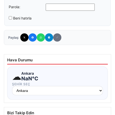
Parola:
Beni hatırla
Paylaş:
Hava Durumu
☁
Ankara
NaN°C
ŞEHIR SEÇ
Bizi Takip Edin