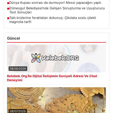
Dünya Kupası sonrası da durmuyor! Messi yapacağını yaptı
■
Etimesgut Belediyesi’nde Gelişen Soruşturma ve Uyuşturucu
■
Test Sonuçları
Tatlı krizlerine ferahlatan dokunuş: Çikolata soslu çilekli
■
magnolia tarifi
Güncel
08/08/2026
Kelebek.Org İle Dijital İletişimin Seviyeli Adresi Ve Chat
Deneyimi
08/07/2026