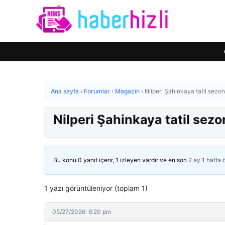
Ana sayfa
›
Forumlar
›
Magazin
›
Nilperi Şahinkaya tatil sezo
Nilperi Şahinkaya tatil sez
Bu konu 0 yanıt içerir, 1 izleyen vardır ve en son
2 ay 1 hafta
1 yazı görüntüleniyor (toplam 1)
05/27/2026: 6:20 pm