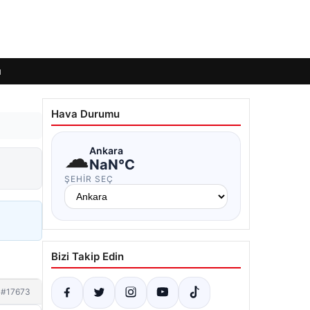
ı
Hava Durumu
☁
Ankara
i
NaN°C
ŞEHIR SEÇ
Bizi Takip Edin
#17673