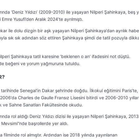
rında ‘Deniz Yıldızı’ (2009-2010) ile yaşayan Nilperi Şahinkaya, beş yı
i Emre Yusufi’den Aralık 2024’te ayrılmıştı.
r ile dolu dizgin bir aşk yaşayan Nilperi Şahinkaya’dan ayrılık habe
yla sık sık adından söz ettiren Şahinkaya şimdi de tatil pozuyla dikk
lperi Şahinkaya tatil karesine ‘beklenen o an’ ifadesini not düştü.
rede beğeni ve yorum yağmuruna tutuldu.
R?
arihinde Senegal’in Dakar şehrinde doğdu. İlkokul eğitimini Paris’te,
. 2006’da Charles de Gaulle Fransız Lisesini bitirdi ve 2006-2010 yıllar
ik ve Sahne Sanatları Fakültesinde okudu.
rında rol aldığı Deniz Yıldızı dizisi ile yaşayan Nilperi Şahinkaya, 2013
z Mevsimi”nde başrollerde yer aldı.
ma filminde rol almıştır. Ardından ise 2018 yılında yayınlanan