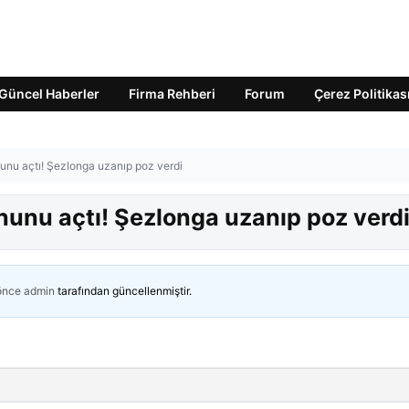
Güncel Haberler
Firma Rehberi
Forum
Çerez Politikas
nunu açtı! Şezlonga uzanıp poz verdi
onunu açtı! Şezlonga uzanıp poz verd
 önce
admin
tarafından güncellenmiştir.