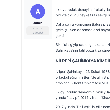
İlk oyunculuk deneyimini okul yılla
A
birlikte olduğu heykeltıraş sevgilis
admin
Daha sonra yönetmen Baturalp Beka
Anahtar
gelmişti. Son dönemde özel hayatı
yönetici
çekti.
Bikinisini giyip şezlonga uzanan Ni
Şahinkaya’nın tatil pozu kısa sü
NİLPERİ ŞAHİNKAYA KİMDİ
Nilperi Şahinkaya, 23 Şubat 1988 t
ortaokul eğitimini Bern’de almıştır
arasında Bilkent Üniversitesi Müz
İlk oyunculuk deneyimini okul yılla
yılında “Kayıp”, 2014 yılında “Kira
2017 yılında “Deli Aşk” isimli sine