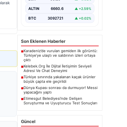
olarak
ALTIN
6660.6
▲ +2.59%
BTC
3092721
▲ +0.02%
Son Eklenen Haberler
Karadeniz’de vurulan gemiden ilk görüntü:
■
Türkiye’ye ulaştı ve saldırının izleri ortaya
çıktı
Kelebek.Org İle Dijital İletişimin Seviyeli
■
Adresi Ve Chat Deneyimi
Türkiye sınırında yakalanan kaçak ürünler
■
büyük çapta ele geçirildi
Dünya Kupası sonrası da durmuyor! Messi
■
yapacağını yaptı
Etimesgut Belediyesi’nde Gelişen
■
Soruşturma ve Uyuşturucu Test Sonuçları
Güncel