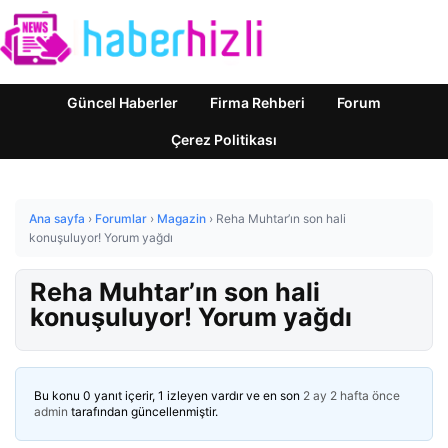
Güncel Haberler
Firma Rehberi
Forum
Çerez Politikası
Ana sayfa
›
Forumlar
›
Magazin
›
Reha Muhtar’ın son hali
konuşuluyor! Yorum yağdı
Reha Muhtar’ın son hali
konuşuluyor! Yorum yağdı
Bu konu 0 yanıt içerir, 1 izleyen vardır ve en son
2 ay 2 hafta önce
admin
tarafından güncellenmiştir.