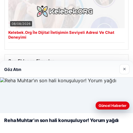
08/08/2026
Kelebek.Org İle Dijital İletişimin Seviyeli Adresi Ve Chat
Deneyimi
Son Eklenen Firmalar
×
Göz Atın
Web sitemizi nasıl kullandığınızı daha iyi anlayabilmek,
deneyiminizi kişiselleştirmek ve geliştirmek amacıyla çerezler
Güncel Haberler
kullanıyoruz.
Çerez Politikamız
Reha Muhtar’ın son hali konuşuluyor! Yorum yağdı
Reddet
Kabul Et