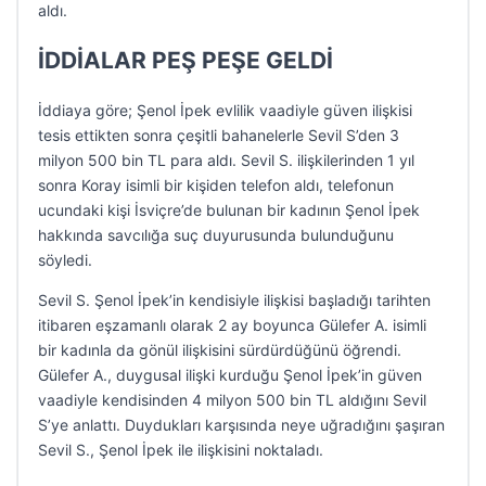
aldı.
İDDİALAR PEŞ PEŞE GELDİ
İddiaya göre; Şenol İpek evlilik vaadiyle güven ilişkisi
tesis ettikten sonra çeşitli bahanelerle Sevil S’den 3
milyon 500 bin TL para aldı. Sevil S. ilişkilerinden 1 yıl
sonra Koray isimli bir kişiden telefon aldı, telefonun
ucundaki kişi İsviçre’de bulunan bir kadının Şenol İpek
hakkında savcılığa suç duyurusunda bulunduğunu
söyledi.
Sevil S. Şenol İpek’in kendisiyle ilişkisi başladığı tarihten
itibaren eşzamanlı olarak 2 ay boyunca Gülefer A. isimli
bir kadınla da gönül ilişkisini sürdürdüğünü öğrendi.
Gülefer A., duygusal ilişki kurduğu Şenol İpek’in güven
vaadiyle kendisinden 4 milyon 500 bin TL aldığını Sevil
S’ye anlattı. Duydukları karşısında neye uğradığını şaşıran
Sevil S., Şenol İpek ile ilişkisini noktaladı.