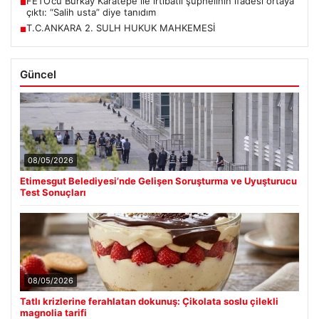
FETÖ’cü Burkay Karatepe ile irtibatlı şüphelinin ifadesi ortaya
■
çıktı: “Salih usta” diye tanıdım
T.C.ANKARA 2. SULH HUKUK MAHKEMESİ
■
Güncel
08/05/2026
Etimesgut Belediyesi’nde Gelişen Soruşturma ve Uyuşturucu
Test Sonuçları
08/05/2026
Tatlı krizlerine ferahlatan dokunuş: Çikolata soslu çilekli
magnolia tarifi