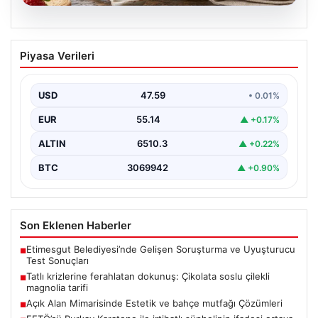
05.08.2026
Tatlı krizlerine ferahlatan dokunuş:
Piyasa Verileri
Çikolata soslu çilekli magnolia tarifi
{ "title": "Tatlı Krizlerine Ferahlatıcı Bir Çözüm: Çikolata
Soslu Çilekli Magnolia Tarifi", "content": "Hayatın…
USD
47.59
• 0.01%
EUR
55.14
▲ +0.17%
ALTIN
6510.3
▲ +0.22%
BTC
3069942
▲ +0.90%
Son Eklenen Haberler
Etimesgut Belediyesi’nde Gelişen Soruşturma ve Uyuşturucu
■
Test Sonuçları
Tatlı krizlerine ferahlatan dokunuş: Çikolata soslu çilekli
■
magnolia tarifi
Açık Alan Mimarisinde Estetik ve bahçe mutfağı Çözümleri
■