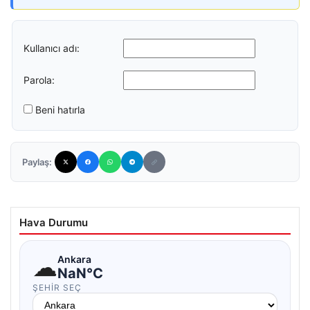
Kullanıcı adı:
Parola:
Beni hatırla
Paylaş:
Hava Durumu
☁
Ankara
NaN°C
ŞEHIR SEÇ