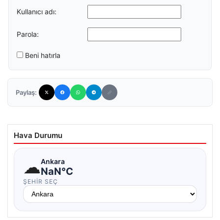
Kullanıcı adı:
Parola:
Beni hatırla
Paylaş:
Hava Durumu
☁
Ankara
NaN°C
ŞEHIR SEÇ