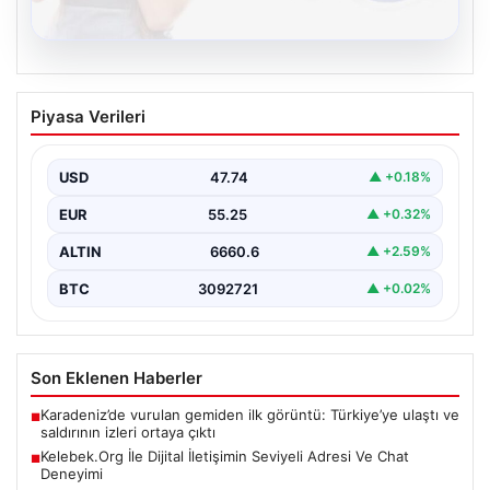
08.08.2026
Kelebek.Org İle Dijital İletişimin Seviyeli
Piyasa Verileri
Adresi Ve Chat Deneyimi
İnternet çağında bireylerin kaliteli bir şekilde irtibat
kurması ciddi bir önem taşımaktadır. Halen birçok…
USD
47.74
▲ +0.18%
EUR
55.25
▲ +0.32%
ALTIN
6660.6
▲ +2.59%
BTC
3092721
▲ +0.02%
Son Eklenen Haberler
Karadeniz’de vurulan gemiden ilk görüntü: Türkiye’ye ulaştı ve
■
saldırının izleri ortaya çıktı
Kelebek.Org İle Dijital İletişimin Seviyeli Adresi Ve Chat
■
Deneyimi