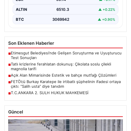
ALTIN
6510.3
▲ +0.22%
BTC
3069942
▲ +0.90%
Son Eklenen Haberler
Etimesgut Belediyesi’nde Gelişen Soruşturma ve Uyuşturucu
■
Test Sonuçları
Tatlı krizlerine ferahlatan dokunuş: Çikolata soslu çilekli
■
magnolia tarifi
Açık Alan Mimarisinde Estetik ve bahçe mutfağı Çözümleri
■
FETÖ’cü Burkay Karatepe ile irtibatlı şüphelinin ifadesi ortaya
■
çıktı: “Salih usta” diye tanıdım
T.C.ANKARA 2. SULH HUKUK MAHKEMESİ
■
Güncel