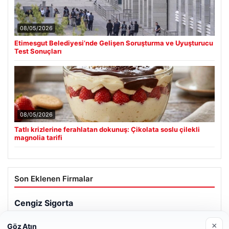
08/05/2026
Etimesgut Belediyesi’nde Gelişen Soruşturma ve Uyuşturucu
Test Sonuçları
08/05/2026
Tatlı krizlerine ferahlatan dokunuş: Çikolata soslu çilekli
magnolia tarifi
Son Eklenen Firmalar
Cengiz Sigorta
06/23/2026
×
Göz Atın