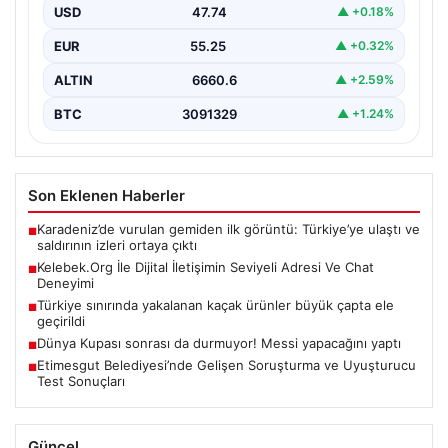
kurması ciddi bir önem taşımaktadır. Halen birçok…
USD
47.74
▲ +0.18%
EUR
55.25
▲ +0.32%
ALTIN
6660.6
▲ +2.59%
BTC
3091329
▲ +1.24%
Son Eklenen Haberler
Karadeniz’de vurulan gemiden ilk görüntü: Türkiye’ye ulaştı ve
■
saldırının izleri ortaya çıktı
Kelebek.Org İle Dijital İletişimin Seviyeli Adresi Ve Chat
■
Deneyimi
Türkiye sınırında yakalanan kaçak ürünler büyük çapta ele
■
geçirildi
Dünya Kupası sonrası da durmuyor! Messi yapacağını yaptı
■
Etimesgut Belediyesi’nde Gelişen Soruşturma ve Uyuşturucu
■
Test Sonuçları
Güncel