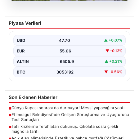
05.08.2026
Etimesgut Belediyesi’nde Gelişen
Piyasa Verileri
Soruşturma ve Uyuşturucu Test
Sonuçları
USD
47.70
▲ +0.07%
Son günlerde yayılan haberler, Etimesgut
Belediyesi’nde yaşanan ciddi gelişmeleri gözler önüne
EUR
55.06
▼ -0.12%
seriyor. Soruşturma kapsamında,…
ALTIN
6505.9
▲ +0.21%
BTC
3053192
▼ -0.56%
Son Eklenen Haberler
Dünya Kupası sonrası da durmuyor! Messi yapacağını yaptı
■
Etimesgut Belediyesi’nde Gelişen Soruşturma ve Uyuşturucu
■
Test Sonuçları
Tatlı krizlerine ferahlatan dokunuş: Çikolata soslu çilekli
■
magnolia tarifi
Açık Alan Mimarisinde Estetik ve bahçe mutfağı Çözümleri
■