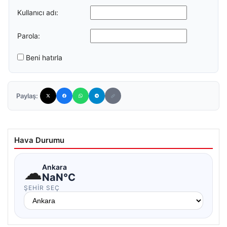
Kullanıcı adı:
Parola:
Beni hatırla
Paylaş:
Hava Durumu
☁
Ankara
NaN°C
ŞEHIR SEÇ