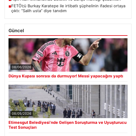
FETÖ’cü Burkay Karatepe ile irtibatlı şüphelinin ifadesi ortaya
■
çıktı: “Salih usta” diye tanıdım
Güncel
08/06/2026
Dünya Kupası sonrası da durmuyor! Messi yapacağını yaptı
08/05/2026
Etimesgut Belediyesi’nde Gelişen Soruşturma ve Uyuşturucu
Test Sonuçları