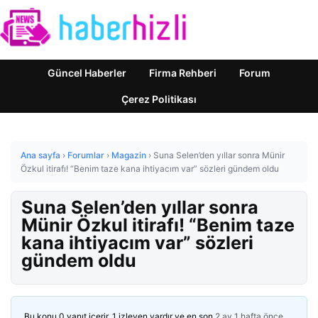
Güncel Haberler
Firma Rehberi
Forum
Çerez Politikası
Ana sayfa
›
Forumlar
›
Magazin
›
Suna Selen’den yıllar sonra Münir
Özkul itirafı! “Benim taze kana ihtiyacım var” sözleri gündem oldu
Suna Selen’den yıllar sonra
Münir Özkul itirafı! “Benim taze
kana ihtiyacım var” sözleri
gündem oldu
Bu konu 0 yanıt içerir, 1 izleyen vardır ve en son
2 ay 1 hafta önce