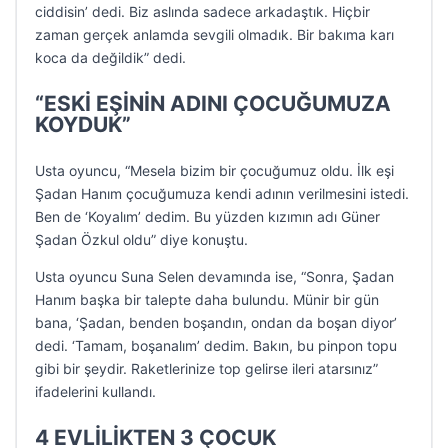
ciddisin’ dedi. Biz aslında sadece arkadaştık. Hiçbir
zaman gerçek anlamda sevgili olmadık. Bir bakıma karı
koca da değildik” dedi.
“ESKİ EŞİNİN ADINI ÇOCUĞUMUZA
KOYDUK”
Usta oyuncu, “Mesela bizim bir çocuğumuz oldu. İlk eşi
Şadan Hanım çocuğumuza kendi adının verilmesini istedi.
Ben de ‘Koyalım’ dedim. Bu yüzden kızımın adı Güner
Şadan Özkul oldu” diye konuştu.
Usta oyuncu Suna Selen devamında ise, “Sonra, Şadan
Hanım başka bir talepte daha bulundu. Münir bir gün
bana, ‘Şadan, benden boşandın, ondan da boşan diyor’
dedi. ‘Tamam, boşanalım’ dedim. Bakın, bu pinpon topu
gibi bir şeydir. Raketlerinize top gelirse ileri atarsınız”
ifadelerini kullandı.
4 EVLİLİKTEN 3 ÇOCUK