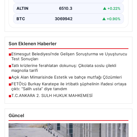
ALTIN
6510.3
▲ +0.22%
BTC
3069942
▲ +0.90%
Son Eklenen Haberler
Etimesgut Belediyesi’nde Gelişen Soruşturma ve Uyuşturucu
■
Test Sonuçları
Tatlı krizlerine ferahlatan dokunuş: Çikolata soslu çilekli
■
magnolia tarifi
Açık Alan Mimarisinde Estetik ve bahçe mutfağı Çözümleri
■
FETÖ’cü Burkay Karatepe ile irtibatlı şüphelinin ifadesi ortaya
■
çıktı: “Salih usta” diye tanıdım
T.C.ANKARA 2. SULH HUKUK MAHKEMESİ
■
Güncel