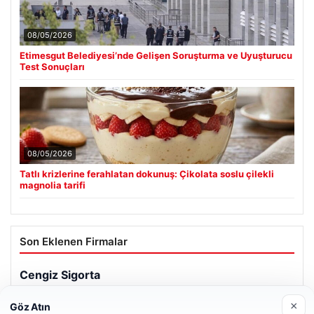
08/05/2026
Etimesgut Belediyesi’nde Gelişen Soruşturma ve Uyuşturucu
Test Sonuçları
08/05/2026
Tatlı krizlerine ferahlatan dokunuş: Çikolata soslu çilekli
magnolia tarifi
Son Eklenen Firmalar
×
Göz Atın