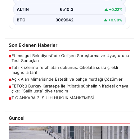
ALTIN
6510.3
▲ +0.22%
BTC
3069942
▲ +0.90%
Son Eklenen Haberler
Etimesgut Belediyesi’nde Gelişen Soruşturma ve Uyuşturucu
■
Test Sonuçları
Tatlı krizlerine ferahlatan dokunuş: Çikolata soslu çilekli
■
magnolia tarifi
Açık Alan Mimarisinde Estetik ve bahçe mutfağı Çözümleri
■
FETÖ’cü Burkay Karatepe ile irtibatlı şüphelinin ifadesi ortaya
■
çıktı: “Salih usta” diye tanıdım
T.C.ANKARA 2. SULH HUKUK MAHKEMESİ
■
Güncel