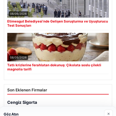
08/05/2026
Etimesgut Belediyesi’nde Gelişen Soruşturma ve Uyuşturucu
Test Sonuçları
08/05/2026
Tatlı krizlerine ferahlatan dokunuş: Çikolata soslu çilekli
magnolia tarifi
Son Eklenen Firmalar
×
Göz Atın