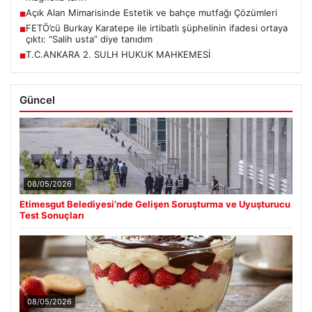
Açık Alan Mimarisinde Estetik ve bahçe mutfağı Çözümleri
■
FETÖ’cü Burkay Karatepe ile irtibatlı şüphelinin ifadesi ortaya
■
çıktı: “Salih usta” diye tanıdım
T.C.ANKARA 2. SULH HUKUK MAHKEMESİ
■
Güncel
08/05/2026
Etimesgut Belediyesi’nde Gelişen Soruşturma ve Uyuşturucu
Test Sonuçları
08/05/2026