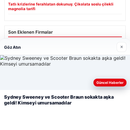
Tatlı krizlerine ferahlatan dokunuş: Çikolata soslu çilekli
magnolia tarifi
Son Eklenen Firmalar
×
Göz Atın
Web sitemizi nasıl kullandığınızı daha iyi anlayabilmek,
Güncel Haberler
deneyiminizi kişiselleştirmek ve geliştirmek amacıyla çerezler
kullanıyoruz.
Çerez Politikamız
Sydney Sweeney ve Scooter Braun sokakta aşka
geldi! Kimseyi umursamadılar
Reddet
Kabul Et