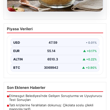
05.08.2026
Tatlı krizlerine ferahlatan dokunuş:
Piyasa Verileri
Çikolata soslu çilekli magnolia tarifi
{ "title": "Tatlı Krizlerine Ferahlatıcı Bir Çözüm: Çikolata
Soslu Çilekli Magnolia Tarifi", "content": "Hayatın…
USD
47.59
• 0.01%
EUR
55.14
▲ +0.17%
ALTIN
6510.3
▲ +0.22%
BTC
3069942
▲ +0.90%
Son Eklenen Haberler
Etimesgut Belediyesi’nde Gelişen Soruşturma ve Uyuşturucu
■
Test Sonuçları
Tatlı krizlerine ferahlatan dokunuş: Çikolata soslu çilekli
■
magnolia tarifi