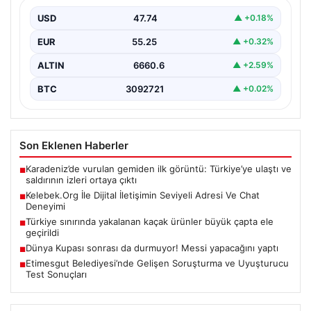
İnternet çağında bireylerin kaliteli bir şekilde irtibat
kurması ciddi bir önem taşımaktadır. Halen birçok…
USD
47.74
▲ +0.18%
EUR
55.25
▲ +0.32%
ALTIN
6660.6
▲ +2.59%
BTC
3092721
▲ +0.02%
Son Eklenen Haberler
Karadeniz’de vurulan gemiden ilk görüntü: Türkiye’ye ulaştı ve
■
saldırının izleri ortaya çıktı
Kelebek.Org İle Dijital İletişimin Seviyeli Adresi Ve Chat
■
Deneyimi
Türkiye sınırında yakalanan kaçak ürünler büyük çapta ele
■
geçirildi
Dünya Kupası sonrası da durmuyor! Messi yapacağını yaptı
■
Etimesgut Belediyesi’nde Gelişen Soruşturma ve Uyuşturucu
■
Test Sonuçları