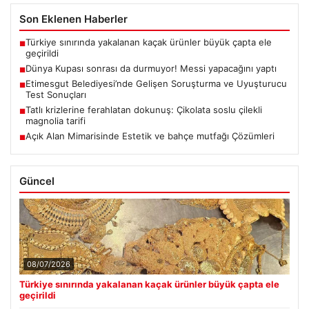
Son Eklenen Haberler
Türkiye sınırında yakalanan kaçak ürünler büyük çapta ele
■
geçirildi
Dünya Kupası sonrası da durmuyor! Messi yapacağını yaptı
■
Etimesgut Belediyesi’nde Gelişen Soruşturma ve Uyuşturucu
■
Test Sonuçları
Tatlı krizlerine ferahlatan dokunuş: Çikolata soslu çilekli
■
magnolia tarifi
Açık Alan Mimarisinde Estetik ve bahçe mutfağı Çözümleri
■
Güncel
08/07/2026
Türkiye sınırında yakalanan kaçak ürünler büyük çapta ele
geçirildi