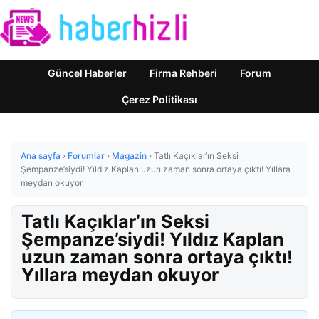
Güncel Haberler
Firma Rehberi
Forum
Çerez Politikası
Ana sayfa
›
Forumlar
›
Magazin
›
Tatlı Kaçıklar’ın Seksi
Şempanze’siydi! Yıldız Kaplan uzun zaman sonra ortaya çıktı! Yıllara
meydan okuyor
Tatlı Kaçıklar’ın Seksi
Şempanze’siydi! Yıldız Kaplan
uzun zaman sonra ortaya çıktı!
Yıllara meydan okuyor