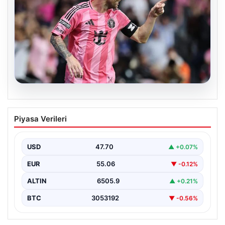
06.08.2026
Dünya Kupası sonrası da durmuyor!
Piyasa Verileri
Messi yapacağını yaptı
USD
47.70
▲ +0.07%
EUR
55.06
▼ -0.12%
ALTIN
6505.9
▲ +0.21%
BTC
3053192
▼ -0.56%