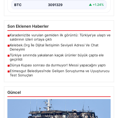
BTC
3091329
▲ +1.24%
Son Eklenen Haberler
Karadeniz’de vurulan gemiden ilk görüntü: Türkiye’ye ulaştı ve
■
saldırının izleri ortaya çıktı
Kelebek.Org İle Dijital İletişimin Seviyeli Adresi Ve Chat
■
Deneyimi
Türkiye sınırında yakalanan kaçak ürünler büyük çapta ele
■
geçirildi
Dünya Kupası sonrası da durmuyor! Messi yapacağını yaptı
■
Etimesgut Belediyesi’nde Gelişen Soruşturma ve Uyuşturucu
■
Test Sonuçları
Güncel