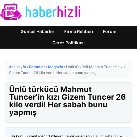
Güncel Haberler
Firma Rehberi
Forum
Çerez Politikası
Ana sayfa
›
Forumlar
›
Magazin
›
Ünlü türkücü Mahmut Tuncer’in kızı
Gizem Tuncer 26 kilo verdi! Her sabah bunu yapmış
Ünlü türkücü Mahmut
Tuncer’in kızı Gizem Tuncer 26
kilo verdi! Her sabah bunu
yapmış
Bu konu 0 yanıt içerir, 1 izleyen vardır ve en son
1 ay 2 hafta önce