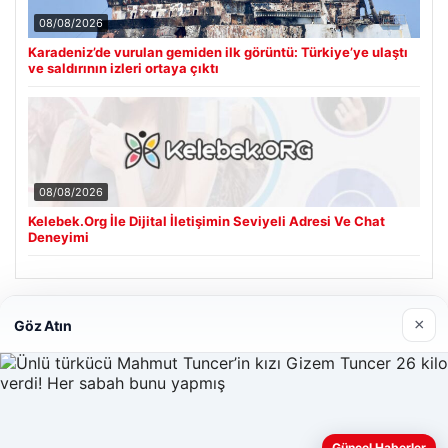
08/08/2026
Karadeniz’de vurulan gemiden ilk görüntü: Türkiye’ye ulaştı
ve saldırının izleri ortaya çıktı
08/08/2026
Kelebek.Org İle Dijital İletişimin Seviyeli Adresi Ve Chat
Deneyimi
Son Eklenen Firmalar
×
Göz Atın
Cengiz Sigorta
06/23/2026
Web sitemizi nasıl kullandığınızı daha iyi anlayabilmek,
Güncel Haberler