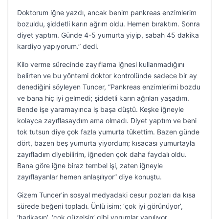
Doktorum iğne yazdı, ancak benim pankreas enzimlerim
bozuldu, şiddetli karın ağrım oldu. Hemen bıraktım. Sonra
diyet yaptım. Günde 4-5 yumurta yiyip, sabah 45 dakika
kardiyo yapıyorum.” dedi.
Kilo verme sürecinde zayıflama iğnesi kullanmadığını
belirten ve bu yöntemi doktor kontrolünde sadece bir ay
denediğini söyleyen Tuncer, “Pankreas enzimlerimi bozdu
ve bana hiç iyi gelmedi; şiddetli karın ağrıları yaşadım.
Bende işe yaramayınca iş başa düştü. Keşke iğneyle
kolayca zayıflasaydım ama olmadı. Diyet yaptım ve beni
tok tutsun diye çok fazla yumurta tükettim. Bazen günde
dört, bazen beş yumurta yiyordum; kısacası yumurtayla
zayıfladım diyebilirim, iğneden çok daha faydalı oldu.
Bana göre iğne biraz tembel işi, zaten iğneyle
zayıflayanlar hemen anlaşılıyor” diye konuştu.
Gizem Tuncer’in sosyal medyadaki cesur pozları da kısa
sürede beğeni topladı. Ünlü isim; ‘çok iyi görünüyor’,
‘harikasın’, ‘çok güzelsin’ gibi yorumlar yapılıyor.