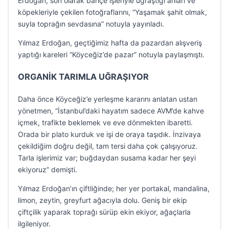
Erdoğan, son olarak bahçe işleriyle uğraştığı anları ve
köpekleriyle çekilen fotoğraflarını, “Yaşamak şahit olmak,
suyla toprağın sevdasına” notuyla yayınladı.
Yılmaz Erdoğan, geçtiğimiz hafta da pazardan alışveriş
yaptığı kareleri “Köyceğiz’de pazar” notuyla paylaşmıştı.
ORGANİK TARIMLA UĞRAŞIYOR
Daha önce Köyceğiz’e yerleşme kararını anlatan ustan
yönetmen, “İstanbul’daki hayatım sadece AVM’de kahve
içmek, trafikte beklemek ve eve dönmekten ibaretti.
Orada bir plato kurduk ve işi de oraya taşıdık. İnzivaya
çekildiğim doğru değil, tam tersi daha çok çalışıyoruz.
Tarla işlerimiz var; buğdaydan susama kadar her şeyi
ekiyoruz” demişti.
Yılmaz Erdoğan’ın çiftliğinde; her yer portakal, mandalina,
limon, zeytin, greyfurt ağacıyla dolu. Geniş bir ekip
çiftçilik yaparak toprağı sürüp ekin ekiyor, ağaçlarla
ilgileniyor.