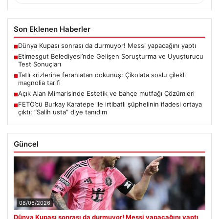
Son Eklenen Haberler
Dünya Kupası sonrası da durmuyor! Messi yapacağını yaptı
■
Etimesgut Belediyesi’nde Gelişen Soruşturma ve Uyuşturucu
■
Test Sonuçları
Tatlı krizlerine ferahlatan dokunuş: Çikolata soslu çilekli
■
magnolia tarifi
Açık Alan Mimarisinde Estetik ve bahçe mutfağı Çözümleri
■
FETÖ’cü Burkay Karatepe ile irtibatlı şüphelinin ifadesi ortaya
■
çıktı: “Salih usta” diye tanıdım
Güncel
08/06/2026
Dünya Kupası sonrası da durmuyor! Messi yapacağını yaptı