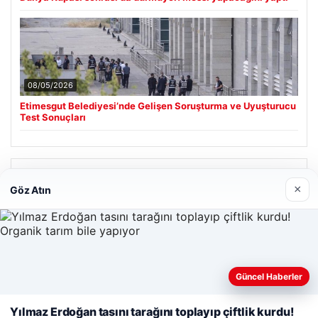
08/05/2026
Etimesgut Belediyesi’nde Gelişen Soruşturma ve Uyuşturucu
Test Sonuçları
Son Eklenen Firmalar
×
Göz Atın
Web sitemizi nasıl kullandığınızı daha iyi anlayabilmek,
Güncel Haberler
deneyiminizi kişiselleştirmek ve geliştirmek amacıyla çerezler
kullanıyoruz.
Çerez Politikamız
Yılmaz Erdoğan tasını tarağını toplayıp çiftlik kurdu!