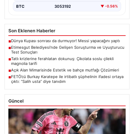
BTC
3053192
▼ -0.56%
Son Eklenen Haberler
Dünya Kupası sonrası da durmuyor! Messi yapacağını yaptı
■
Etimesgut Belediyesi’nde Gelişen Soruşturma ve Uyuşturucu
■
Test Sonuçları
Tatlı krizlerine ferahlatan dokunuş: Çikolata soslu çilekli
■
magnolia tarifi
Açık Alan Mimarisinde Estetik ve bahçe mutfağı Çözümleri
■
FETÖ’cü Burkay Karatepe ile irtibatlı şüphelinin ifadesi ortaya
■
çıktı: “Salih usta” diye tanıdım
Güncel