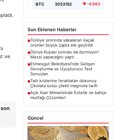
BTC
3053192
▼ -0.56%
şıladı.
Son Eklenen Haberler
Türkiye sınırında yakalanan kaçak
■
ürünler büyük çapta ele geçirildi
lı
Dünya Kupası sonrası da durmuyor!
■
st ve
Messi yapacağını yaptı
Etimesgut Belediyesi’nde Gelişen
■
Soruşturma ve Uyuşturucu Test
Sonuçları
Tatlı krizlerine ferahlatan dokunuş:
■
Çikolata soslu çilekli magnolia tarifi
Açık Alan Mimarisinde Estetik ve bahçe
■
mutfağı Çözümleri
i son
Güncel