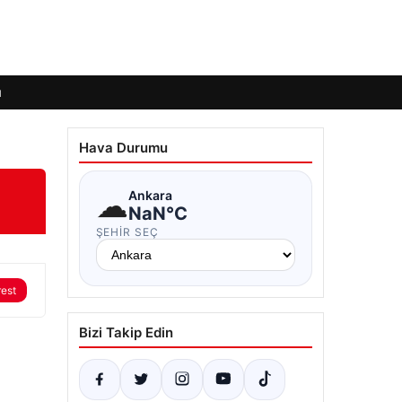
ı
Hava Durumu
☁
Ankara
NaN°C
ŞEHIR SEÇ
rest
Bizi Takip Edin