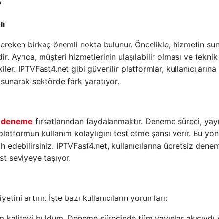
?
li
gereken birkaç önemli nokta bulunur. Öncelikle, hizmetin s
ir. Ayrıca, müşteri hizmetlerinin ulaşılabilir olması ve teknik
er. IPTVFast4.net gibi güvenilir platformlar, kullanıcılarına
i sunarak sektörde fark yaratıyor.
 deneme
fırsatlarından faydalanmaktır. Deneme süreci, yayı
 platformun kullanım kolaylığını test etme şansı verir. Bu yö
ih edebilirsiniz. IPTVFast4.net, kullanıcılarına ücretsiz dene
t seviyeye taşıyor.
tini artırır. İşte bazı kullanıcıların yorumları:
ım kaliteyi buldum. Deneme sürecinde tüm yayınlar akıcıydı 