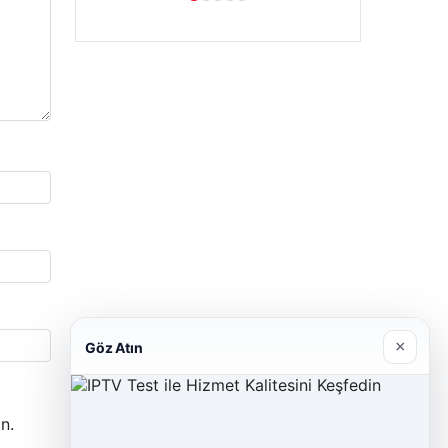
×
Göz Atın
n.