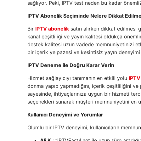
sağlıyor. Peki, IPTV test neden bu kadar önemli
IPTV Abonelik Seçiminde Nelere Dikkat Edilme
Bir
IPTV abonelik
satın alırken dikkat edilmesi 
kanal çeşitliliği ve yayın kalitesi oldukça önemlid
destek kalitesi uzun vadede memnuniyetinizi etkil
bir içerik yelpazesi ve kesintisiz yayın deneyim
IPTV Deneme ile Doğru Karar Verin
Hizmet sağlayıcıyı tanımanın en etkili yolu
IPTV
donma yapıp yapmadığını, içerik çeşitliliğini ve
sayesinde, ihtiyaçlarınıza uygun bir hizmeti terc
seçenekleri sunarak müşteri memnuniyetini en üs
Kullanıcı Deneyimi ve Yorumlar
Olumlu bir IPTV deneyimi, kullanıcıların memnuniye
Ali K.
: “IPTVFast4.net ile uzun süre aradığ