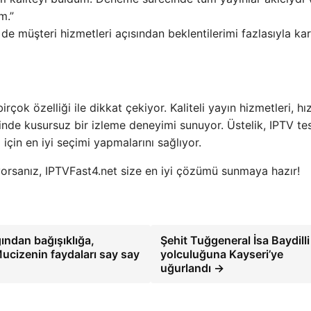
m.”
 de müşteri hizmetleri açısından beklentilerimi fazlasıyla kar
çok özelliği ile dikkat çekiyor. Kaliteli yayın hizmetleri, hız
inde kusursuz bir izleme deneyimi sunuyor. Üstelik, IPTV te
 için en iyi seçimi yapmalarını sağlıyor.
iyorsanız, IPTVFast4.net size en iyi çözümü sunmaya hazır!
ından bağışıklığa,
Şehit Tuğgeneral İsa Baydill
Mucizenin faydaları say say
yolculuğuna Kayseri’ye
uğurlandı →