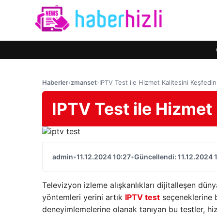
Haberler
›
zmanset
›
IPTV Test ile Hizmet Kalitesini Keşfedin
IPTV Test ile Hizmet 
admin
•
11.12.2024 10:27
•
Güncellendi: 11.12.2024 
Televizyon izleme alışkanlıkları dijitalleşen dün
yöntemleri yerini artık
IPTV test
seçeneklerine b
deneyimlemelerine olanak tanıyan bu testler, hi