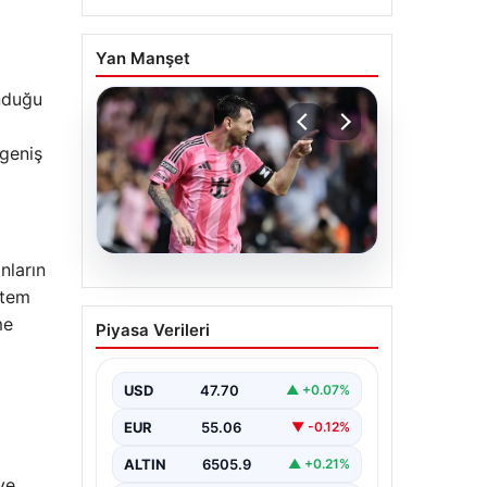
Yan Manşet
unduğu
 geniş
nların
06.08.2026
ntem
Dünya Kupası sonrası da
me
Piyasa Verileri
durmuyor! Messi
yapacağını yaptı
USD
47.70
▲ +0.07%
EUR
55.06
▼ -0.12%
ALTIN
6505.9
▲ +0.21%
ve