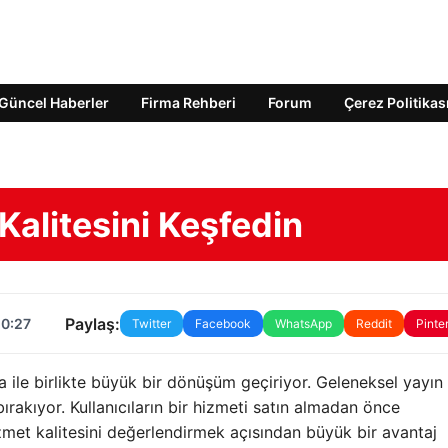
Güncel Haberler
Firma Rehberi
Forum
Çerez Politikas
Kalitesini Keşfedin
Paylaş:
10:27
Twitter
Facebook
WhatsApp
Reddit
Pinte
ya ile birlikte büyük bir dönüşüm geçiriyor. Geleneksel yayın
ırakıyor. Kullanıcıların bir hizmeti satın almadan önce
zmet kalitesini değerlendirmek açısından büyük bir avantaj