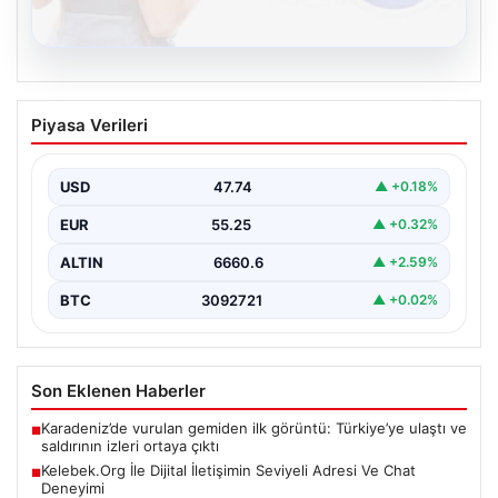
08.08.2026
Kelebek.Org İle Dijital İletişimin Seviyeli
Piyasa Verileri
Adresi Ve Chat Deneyimi
İnternet çağında bireylerin kaliteli bir şekilde irtibat
kurması ciddi bir önem taşımaktadır. Halen birçok…
USD
47.74
▲ +0.18%
EUR
55.25
▲ +0.32%
ALTIN
6660.6
▲ +2.59%
BTC
3092721
▲ +0.02%
Son Eklenen Haberler
Karadeniz’de vurulan gemiden ilk görüntü: Türkiye’ye ulaştı ve
■
saldırının izleri ortaya çıktı
Kelebek.Org İle Dijital İletişimin Seviyeli Adresi Ve Chat
■
Deneyimi