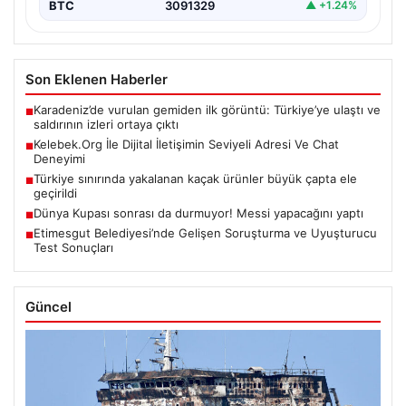
BTC
3091329
▲ +1.24%
Son Eklenen Haberler
Karadeniz’de vurulan gemiden ilk görüntü: Türkiye’ye ulaştı ve
■
saldırının izleri ortaya çıktı
Kelebek.Org İle Dijital İletişimin Seviyeli Adresi Ve Chat
■
Deneyimi
Türkiye sınırında yakalanan kaçak ürünler büyük çapta ele
■
geçirildi
Dünya Kupası sonrası da durmuyor! Messi yapacağını yaptı
■
Etimesgut Belediyesi’nde Gelişen Soruşturma ve Uyuşturucu
■
Test Sonuçları
Güncel