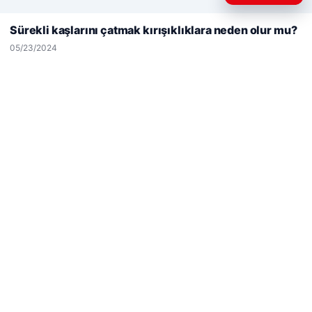
deneyiminizi kişiselleştirmek ve geliştirmek amacıyla çerezler
kullanıyoruz.
Çerez Politikamız
Sürekli kaşlarını çatmak kırışıklıklara neden olur mu?
Reddet
Kabul Et
05/23/2024
Hastaş Beton
05/26/2026