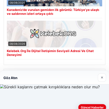
08/08/2026
Karadeniz’de vurulan gemiden ilk görüntü: Türkiye’ye ulaştı
ve saldırının izleri ortaya çıktı
08/08/2026
Kelebek.Org İle Dijital İletişimin Seviyeli Adresi Ve Chat
Deneyimi
Son Eklenen Firmalar
×
Göz Atın
Web sitemizi nasıl kullandığınızı daha iyi anlayabilmek,
Güncel Haberler